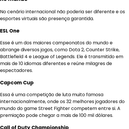
No cenário internacional não poderia ser diferente e os
esportes virtuais são presença garantida.
ESL One
Esse é um dos maiores campeonatos do mundo e
abrange diversos jogos, como Dota 2, Counter Strike,
Battlefield 4 e League of Legends. Ele é transmitido em
mais de 10 idiomas diferentes e reúne milagres de
espectadores.
Capcom Cup
Essa é uma competição de luta muito famosa
internacionalmente, onde os 32 melhores jogadores do
mundo do game Street Fighter competem entre si. A
premiação pode chegar a mais de 100 mil dólares.
Call of Duty Championship