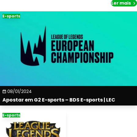
Ler mais
E-sports
08/01/2024
Apostar em G2 E-sports – BDS E-sports | LEC
E-sports