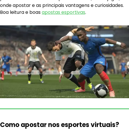
onde apostar e as principais vantagens e curiosidades.
Boa leitura e boas
apostas esportivas
.
Como apostar nos esportes virtuais?