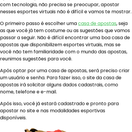
com tecnologia, não precisa se preocupar, apostar
nesses esportes virtuais não é difícil e vamos te mostrar.
O primeiro passo é escolher uma
casa de apostas
, seja
as que você já tem costume ou as sugestões que vamos
passar a seguir. Não é difícil encontrar uma boa casa de
apostas que disponibilizem esportes virtuais, mas se
você não tem familiaridade com o mundo das apostas,
reunimos sugestões para você.
Após optar por uma casa de apostas, será preciso criar
um usuário e senha. Para fazer isso, o site da casa de
apostas irá solicitar alguns dados cadastrais, como
nome, telefone e e-mail.
Após isso, você já estará cadastrado e pronto para
apostar no site e nas modalidades esportivas
disponíveis.