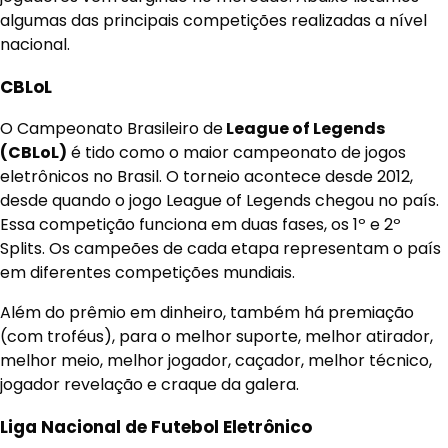
algumas das principais competições realizadas a nível
nacional.
CBLoL
O Campeonato Brasileiro de
League of Legends
(CBLoL)
é tido como o maior campeonato de jogos
eletrônicos no Brasil. O torneio acontece desde 2012,
desde quando o jogo League of Legends chegou no país.
Essa competição funciona em duas fases, os 1º e 2º
Splits. Os campeões de cada etapa representam o país
em diferentes competições mundiais.
Além do prêmio em dinheiro, também há premiação
(com troféus), para o melhor suporte, melhor atirador,
melhor meio, melhor jogador, caçador, melhor técnico,
jogador revelação e craque da galera.
Liga Nacional de Futebol Eletrônico