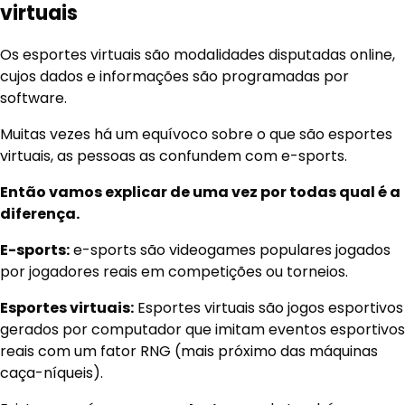
virtuais
Os esportes virtuais são modalidades disputadas online,
cujos dados e informações são programadas por
software.
Muitas vezes há um equívoco sobre o que são esportes
virtuais, as pessoas as confundem com e-sports.
Então vamos explicar de uma vez por todas qual é a
diferença.
E-sports:
e-sports são videogames populares jogados
por jogadores reais em competições ou torneios.
Esportes virtuais:
Esportes virtuais são jogos esportivos
gerados por computador que imitam eventos esportivos
reais com um fator RNG (mais próximo das máquinas
caça-níqueis).