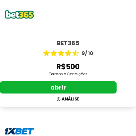
BET365
9/ 10
R$500
Termos e Condições
abrir
ANÁLISE