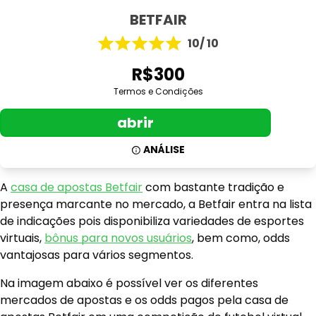
BETFAIR
10/ 10
R$300
Termos e Condições
abrir
ANÁLISE
A
casa de apostas Betfair
com bastante tradição e
presença marcante no mercado, a Betfair entra na lista
de indicações pois disponibiliza variedades de esportes
virtuais,
bônus para novos usuários
, bem como, odds
vantajosas para vários segmentos.
Na imagem abaixo é possível ver os diferentes
mercados de apostas e os odds pagos pela casa de