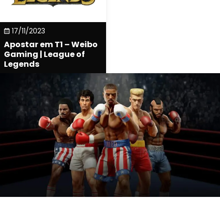
17/11/2023
Apostar em T1 – Weibo
Gaming | League of
Legends