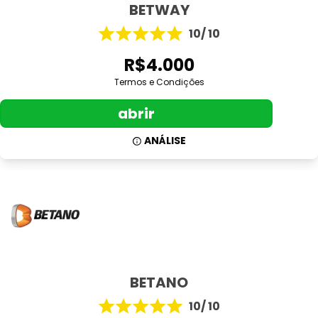
BETWAY
10/ 10
R$4.000
Termos e Condições
abrir
ANÁLISE
BETANO
10/ 10