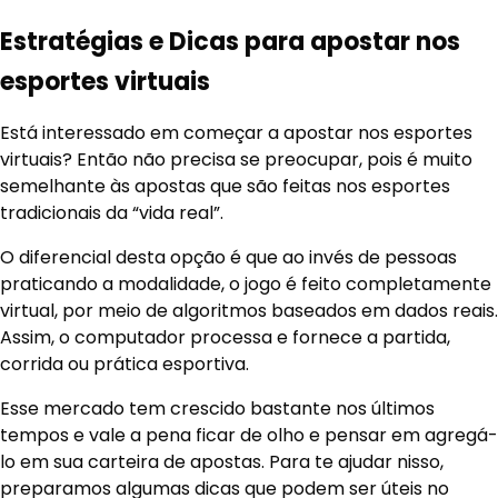
Estratégias e Dicas para apostar nos
esportes virtuais
Está interessado em começar a apostar nos esportes
virtuais? Então não precisa se preocupar, pois é muito
semelhante às apostas que são feitas nos esportes
tradicionais da “vida real”.
O diferencial desta opção é que ao invés de pessoas
praticando a modalidade, o jogo é feito completamente
virtual, por meio de algoritmos baseados em dados reais.
Assim, o computador processa e fornece a partida,
corrida ou prática esportiva.
Esse mercado tem crescido bastante nos últimos
tempos e vale a pena ficar de olho e pensar em agregá-
lo em sua carteira de apostas. Para te ajudar nisso,
preparamos algumas dicas que podem ser úteis no