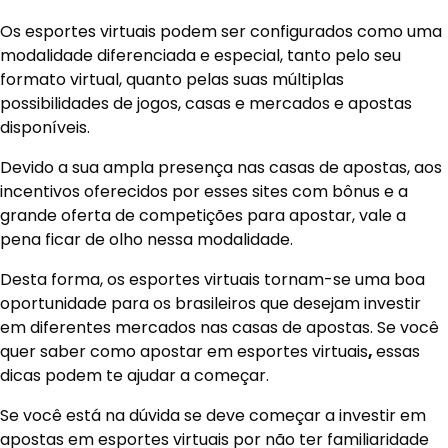
Os esportes virtuais podem ser configurados como uma
modalidade diferenciada e especial, tanto pelo seu
formato virtual, quanto pelas suas múltiplas
possibilidades de jogos, casas e mercados e apostas
disponíveis.
Devido a sua ampla presença nas casas de apostas, aos
incentivos oferecidos por esses sites com bônus e a
grande oferta de competições para apostar, vale a
pena ficar de olho nessa modalidade.
Desta forma, os esportes virtuais tornam-se uma boa
oportunidade para os brasileiros que desejam investir
em diferentes mercados nas casas de apostas. Se você
quer saber como apostar em esportes virtuais
,
essas
dicas podem te ajudar a começar.
Se você está na dúvida se deve começar a investir em
apostas em esportes virtuais por não ter familiaridade