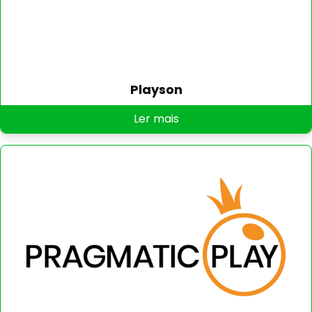
Playson
Ler mais