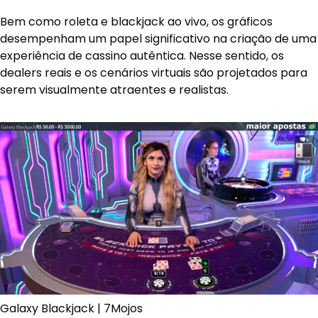
Bem como roleta e blackjack ao vivo, os gráficos
desempenham um papel significativo na criação de uma
experiência de cassino autêntica. Nesse sentido, os
dealers reais e os cenários virtuais são projetados para
serem visualmente atraentes e realistas.
Galaxy Blackjack | 7Mojos