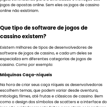
jogos de apostas online. Sem eles os jogos de cassino
online não existiriam.
Que tipo de software de jogos de
cassino existem?
Existem milhares de tipos de desenvolvedores de
software de jogos de cassino, e cada um deles se
especializa em diferentes categorias de jogos de
cassino. Como por exemplo:
Máquinas Caça-níqueis
Na hora de criar seus caça níqueis as desenvolvedoras
escolhem temas, que podem variar desde aventura,
mitologia, filmes, até frutas e clássicos de cassino. Bem
como o design dos símbolos de scatters e a interface do