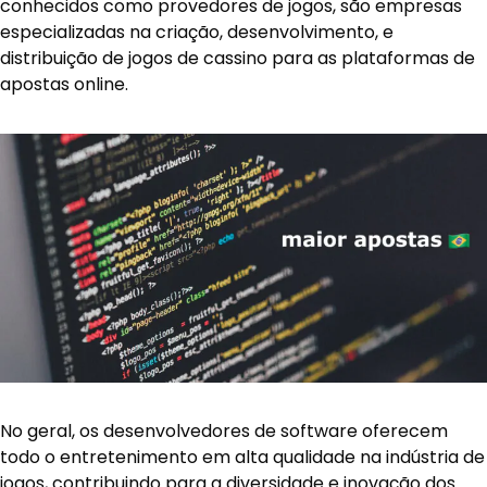
conhecidos como provedores de jogos, são empresas
especializadas na criação, desenvolvimento, e
distribuição de jogos de cassino para as plataformas de
apostas online.
No geral, os desenvolvedores de software oferecem
todo o entretenimento em alta qualidade na indústria de
jogos, contribuindo para a diversidade e inovação dos