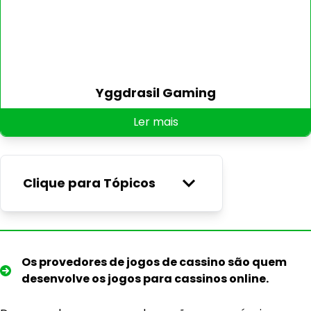
Yggdrasil Gaming
Ler mais
Clique para Tópicos
Os provedores de jogos de cassino são quem
desenvolve os jogos para cassinos online.