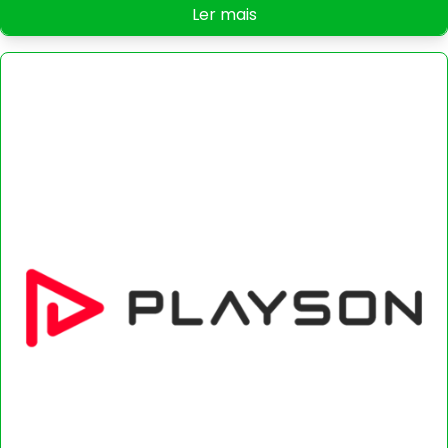
Ler mais