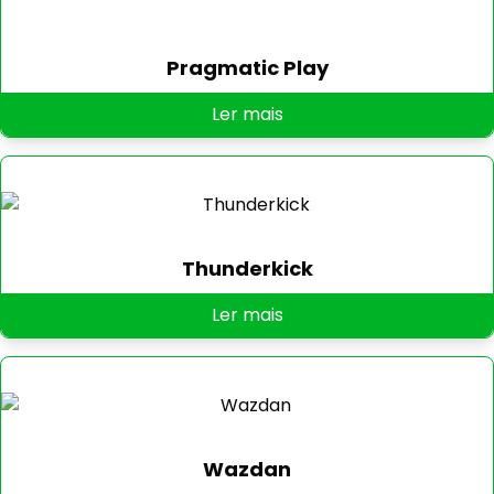
Pragmatic Play
Ler mais
Thunderkick
Ler mais
Wazdan