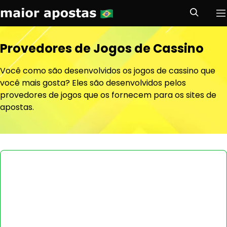
Skip to navigation
Skip to content
Maior Apostas Brasil
S
Pr
e
a
Provedores de Jogos de Cassino
r
c
Você como são desenvolvidos os jogos de cassino que
h
você mais gosta? Eles são desenvolvidos pelos
provedores de jogos que os fornecem para os sites de
apostas.