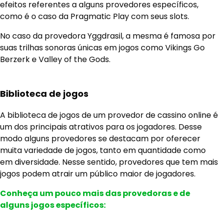
efeitos referentes a alguns provedores específicos,
como é o caso da Pragmatic Play com seus slots.
No caso da provedora Yggdrasil, a mesma é famosa por
suas trilhas sonoras únicas em jogos como Vikings Go
Berzerk e Valley of the Gods.
Biblioteca de jogos
A biblioteca de jogos de um provedor de cassino online é
um dos principais atrativos para os jogadores. Desse
modo alguns provedores se destacam por oferecer
muita variedade de jogos, tanto em quantidade como
em diversidade. Nesse sentido, provedores que tem mais
jogos podem atrair um público maior de jogadores.
Conheça um pouco mais das provedoras e de
alguns jogos específicos: