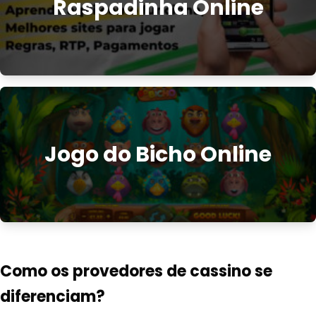
Raspadinha Online
Jogo do Bicho Online
Como os provedores de cassino se
diferenciam?