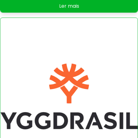
Ler mais