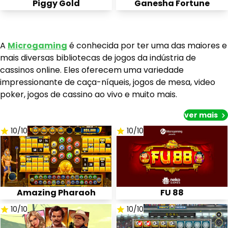
Piggy Gold
Ganesha Fortune
A
Microgaming
é conhecida por ter uma das maiores e
mais diversas bibliotecas de jogos da indústria de
cassinos online. Eles oferecem uma variedade
impressionante de caça-níqueis, jogos de mesa, video
poker, jogos de cassino ao vivo e muito mais.
ver mais
10/10
10/10
Amazing Pharaoh
FU 88
10/10
10/10