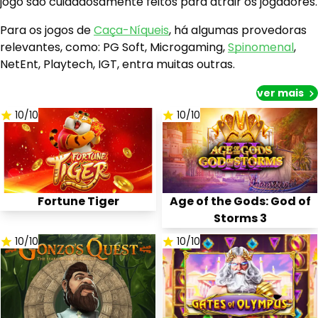
jogo são cuidadosamente feitos para atrair os jogadores.
Para os jogos de
Caça-Níqueis
, há algumas provedoras
relevantes, como: PG Soft, Microgaming,
Spinomenal
,
NetEnt, Playtech, IGT, entra muitas outras.
ver mais
10/10
10/10
Fortune Tiger
Age of the Gods: God of
Storms 3
10/10
10/10