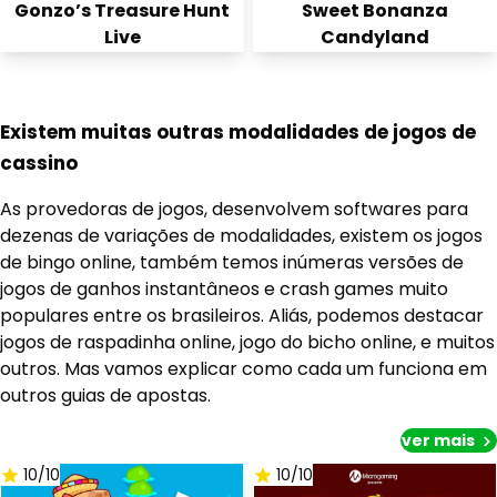
Gonzo’s Treasure Hunt
Sweet Bonanza
Live
Candyland
Existem muitas outras modalidades de jogos de
cassino
As provedoras de jogos, desenvolvem softwares para
dezenas de variações de modalidades, existem os jogos
de bingo online, também temos inúmeras versões de
jogos de ganhos instantâneos e crash games muito
populares entre os brasileiros. Aliás, podemos destacar
jogos de raspadinha online, jogo do bicho online, e muitos
outros. Mas vamos explicar como cada um funciona em
outros guias de apostas.
ver mais
10/10
10/10