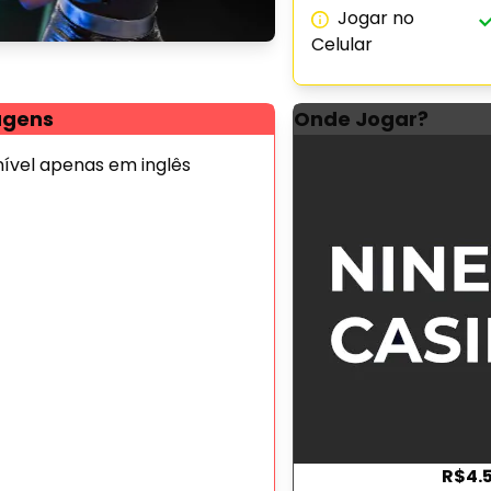
Jogar no
Celular
agens
Onde Jogar?
ível apenas em inglês
R$4.