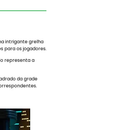
a intrigante grelha
s para os jogadores.
do representa a
uadrado da grade
correspondentes.