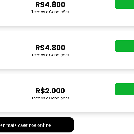
R$4.800
Termos e Condições
R$4.800
Termos e Condições
R$2.000
Termos e Condições
er mais cassinos online