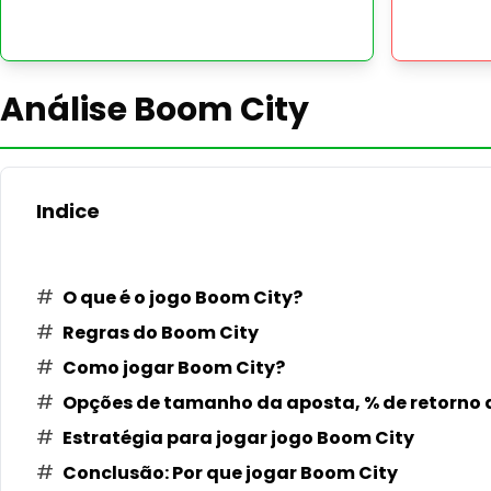
Análise Boom City
Indice
#
O que é o jogo Boom City?
#
Regras do Boom City
#
Como jogar Boom City?
#
Opções de tamanho da aposta, % de retorno
#
Estratégia para jogar jogo Boom City
#
Conclusão: Por que jogar Boom City