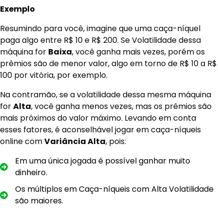
Exemplo
Resumindo para você, imagine que uma caça-níquel
paga algo entre R$ 10 e R$ 200. Se Volatilidade dessa
máquina for
Baixa
, você ganha mais vezes, porém os
prêmios são de menor valor, algo em torno de R$ 10 a R$
100 por vitória, por exemplo.
Na contramão, se a volatilidade dessa mesma máquina
for
Alta
, você ganha menos vezes, mas os prêmios são
mais próximos do valor máximo. Levando em conta
esses fatores, é aconselhável jogar em caça-níqueis
online com
Variância Alta
, pois:
Em uma única jogada é possível ganhar muito
dinheiro.
Os múltiplos em Caça-níqueis com Alta Volatilidade
são maiores.