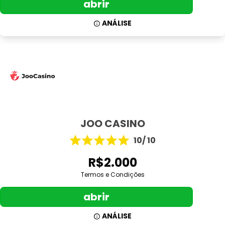
abrir
ANÁLISE
JOO CASINO
10/ 10
R$2.000
Termos e Condições
abrir
ANÁLISE