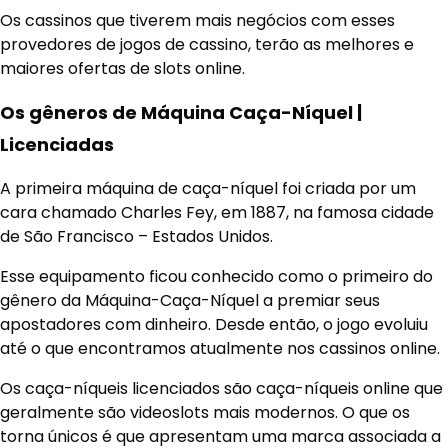
Os cassinos que tiverem mais negócios com esses
provedores de jogos de cassino, terão as melhores e
maiores ofertas de slots online.
Os gêneros de Máquina Caça-Níquel |
Licenciadas
A primeira máquina de caça-níquel foi criada por um
cara chamado Charles Fey, em 1887, na famosa cidade
de São Francisco – Estados Unidos.
Esse equipamento ficou conhecido como o primeiro do
gênero da Máquina-Caça-Níquel a premiar seus
apostadores com dinheiro. Desde então, o jogo evoluiu
até o que encontramos atualmente nos cassinos online.
Os caça-níqueis licenciados são caça-níqueis online que
geralmente são videoslots mais modernos. O que os
torna únicos é que apresentam uma marca associada a