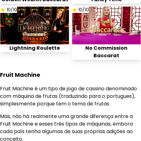
10/10
10/10
Lightning Roulette
No Commission
Baccarat
Fruit Machine
Fruit Machine é um tipo de jogo de cassino denominado
com máquina de frutas (traduzindo para o portugues),
simplesmente porque tem o tema de frutas.
Mas, não há realmente uma grande diferença entre a
Fruit Machine e esses três tipos de máquinas, embora
cada país tenha algumas de suas próprias adições ao
conceito.