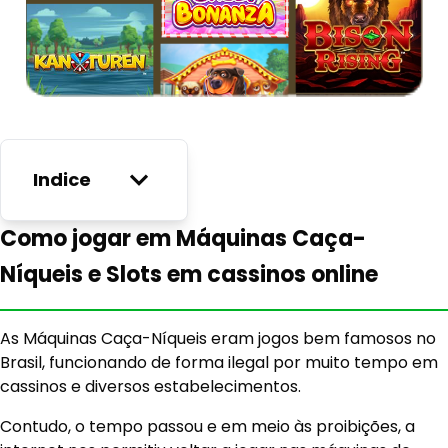
Indice
Como jogar em Máquinas Caça-
Níqueis e Slots em cassinos online
As Máquinas Caça-Níqueis eram jogos bem famosos no
Brasil, funcionando de forma ilegal por muito tempo em
cassinos e diversos estabelecimentos.
Contudo, o tempo passou e em meio às proibições, a