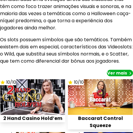
têm como foco trazer animações visuais e sonoras, e na
maioria das vezes a temáticas como a Halloween caça-
níquel predomina, o que torna a experiência dos
jogadores ainda melhor.
Os slots possuem símbolos que são temáticos. Também
existem dois em especial, característicos das Videoslots:
o Wild, que substitui seus símbolos normais, e o Scatter,
que tem como diferencial dar bônus aos jogadores.
Ver mais
10/10
10/10
2 Hand Casino Hold’em
Baccarat Control
Squeeze