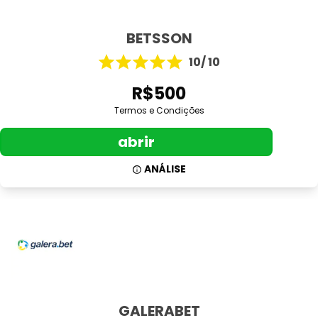
BETSSON
10/ 10
R$500
Termos e Condições
abrir
ANÁLISE
GALERABET