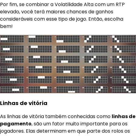
Por fim, se combinar a Volatilidade Alta com um RTP
elevado, você terá maiores chances de ganhos
consideráveis com esse tipo de jogo. Então, escolha
bem!
Linhas de vitória
As linhas de vitória também conhecidas como
linhas de
pagamento
, são um fator muito importante para os
jogadores. Elas determinam em que parte dos rolos os