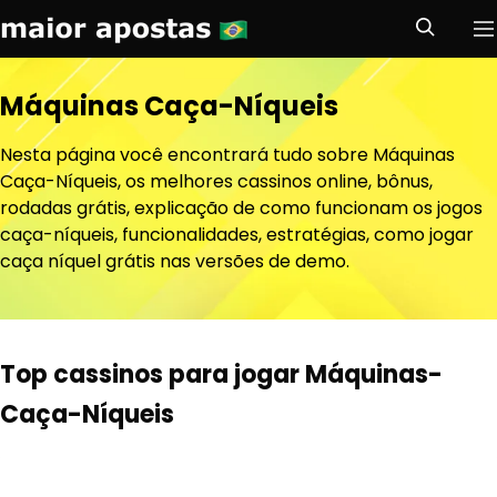
Skip to navigation
Skip to content
Maior Apostas Brasil
S
Pr
e
a
Máquinas Caça-Níqueis
r
c
Nesta página você encontrará tudo sobre Máquinas
h
Caça-Níqueis, os melhores cassinos online, bônus,
rodadas grátis, explicação de como funcionam os jogos
caça-níqueis, funcionalidades, estratégias, como jogar
caça níquel grátis nas versões de demo.
Top cassinos para jogar Máquinas-
Caça-Níqueis