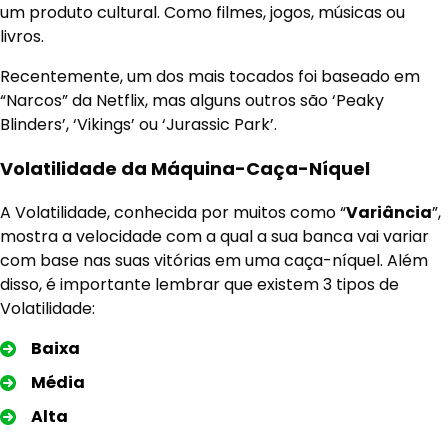
um produto cultural. Como filmes, jogos, músicas ou
livros.
Recentemente, um dos mais tocados foi baseado em
“Narcos” da Netflix, mas alguns outros são ‘Peaky
Blinders’, ‘Vikings’ ou ‘Jurassic Park’.
Volatilidade da Máquina-Caça-Níquel
A Volatilidade, conhecida por muitos como “
Variância
”,
mostra a velocidade com a qual a sua banca vai variar
com base nas suas vitórias em uma caça-níquel. Além
disso, é importante lembrar que existem 3 tipos de
Volatilidade:
Baixa
Média
Alta