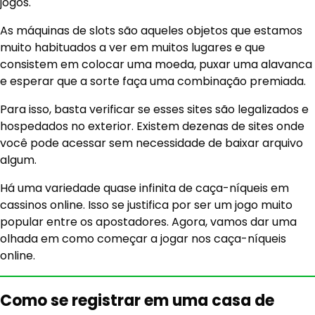
jogos.
As máquinas de slots são aqueles objetos que estamos
muito habituados a ver em muitos lugares e que
consistem em colocar uma moeda, puxar uma alavanca
e esperar que a sorte faça uma combinação premiada.
Para isso, basta verificar se esses sites são legalizados e
hospedados no exterior. Existem dezenas de sites onde
você pode acessar sem necessidade de baixar arquivo
algum.
Há uma variedade quase infinita de caça-níqueis em
cassinos online. Isso se justifica por ser um jogo muito
popular entre os apostadores. Agora, vamos dar uma
olhada em como começar a jogar nos caça-níqueis
online.
Como se registrar em uma casa de