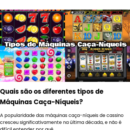
Quais são os diferentes tipos de
Máquinas Caça-Níqueis?
A popularidade das máquinas caça-níqueis de cassino
cresceu significativamente na última década, e não é
difícil entender por quê.