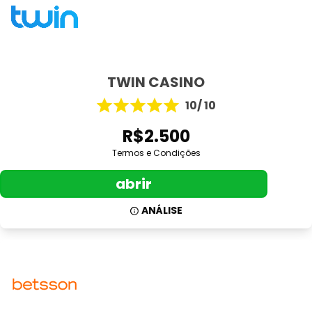
TWIN CASINO
10/ 10
R$2.500
Termos e Condições
abrir
ANÁLISE