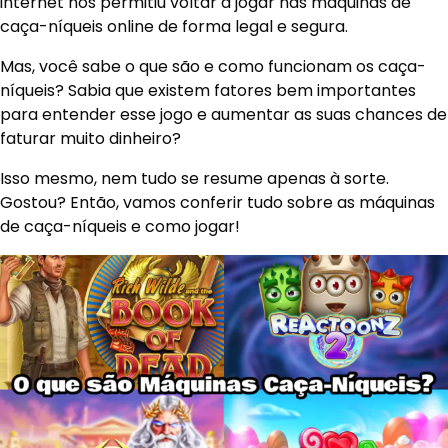
internet nos permitiu voltar a jogar nas máquinas de
caça-níqueis online de forma legal e segura.
Mas, você sabe o que são e como funcionam os caça-
níqueis? Sabia que existem fatores bem importantes
para entender esse jogo e aumentar as suas chances de
faturar muito dinheiro?
Isso mesmo, nem tudo se resume apenas à sorte.
Gostou? Então, vamos conferir tudo sobre as máquinas
de caça-níqueis e como jogar!