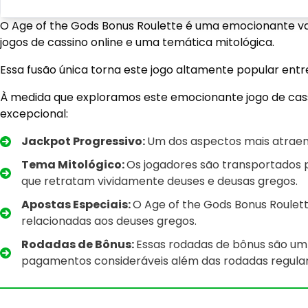
O Age of the Gods Bonus Roulette é uma emocionante va
jogos de cassino online e uma temática mitológica.
Essa fusão única torna este jogo altamente popular ent
À medida que exploramos este emocionante jogo de cass
excepcional:
Jackpot Progressivo:
Um dos aspectos mais atraent
Tema Mitológico
:
Os jogadores são transportados p
que retratam vividamente deuses e deusas gregos.
Apostas Especiais
:
O Age of the Gods Bonus Roulett
relacionadas aos deuses gregos.
Rodadas de Bônus
:
Essas rodadas de bônus são um
pagamentos consideráveis além das rodadas regular