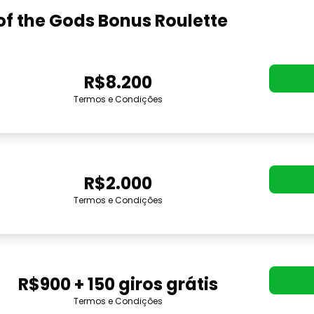
of the Gods Bonus Roulette
R$8.200
Termos e Condições
R$2.000
Termos e Condições
R$900 + 150 giros grátis
Termos e Condições