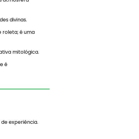
es divinas.
 roleta; é uma
tiva mitológica.
e é
 de experiência.