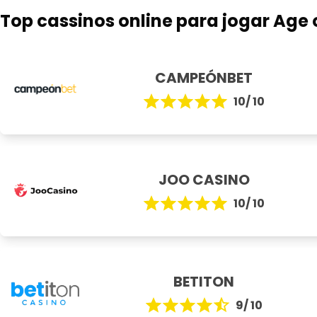
Top cassinos online para jogar Age 
CAMPEÓNBET
10/ 10
JOO CASINO
10/ 10
BETITON
9/ 10