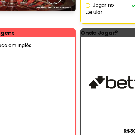
Jogar no
Celular
agens
Onde Jogar?
ace em Inglês
R$3