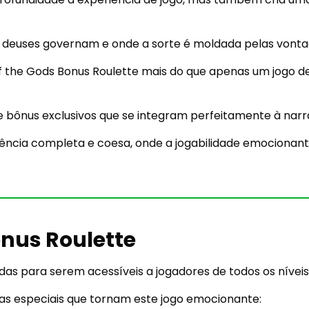
euses governam e onde a sorte é moldada pelas vontad
f the Gods Bonus Roulette mais do que apenas um jogo de
e bônus exclusivos que se integram perfeitamente à narra
ência completa e coesa, onde a jogabilidade emocionant
onus Roulette
das para serem acessíveis a jogadores de todos os níveis
cas especiais que tornam este jogo emocionante: