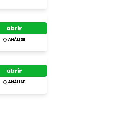
abrir
ANÁLISE
abrir
ANÁLISE