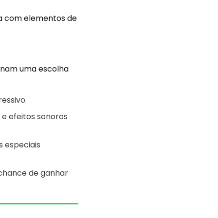
eta com elementos de
ornam uma escolha
essivo.
e efeitos sonoros
s especiais
 chance de ganhar