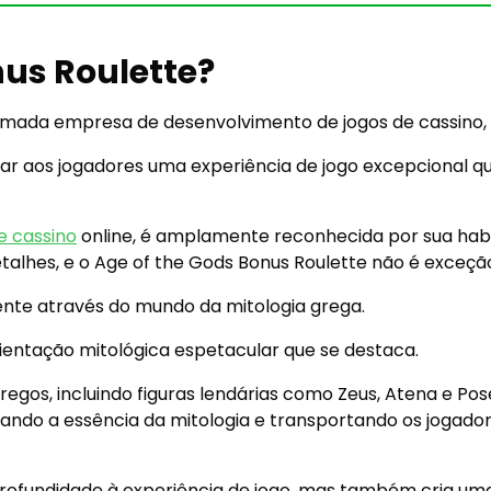
nus Roulette?
omada empresa de desenvolvimento de jogos de cassino, 
nar aos jogadores uma experiência de jogo excepcional 
e cassino
online, é amplamente reconhecida por sua habi
etalhes, e o Age of the Gods Bonus Roulette não é exceçã
ente através do mundo da mitologia grega.
ientação mitológica espetacular que se destaca.
egos, incluindo figuras lendárias como Zeus, Atena e Po
rando a essência da mitologia e transportando os jogado
profundidade à experiência de jogo, mas também cria u