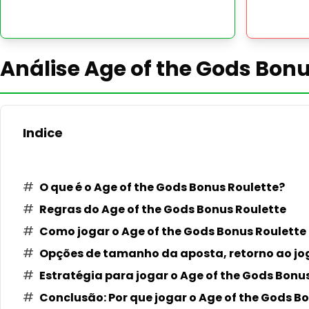
Análise Age of the Gods Bonu
Indice
#
O que é o Age of the Gods Bonus Roulette?
#
Regras do Age of the Gods Bonus Roulette
#
Como jogar o Age of the Gods Bonus Roulette
#
Opções de tamanho da aposta, retorno ao j
#
Estratégia para jogar o Age of the Gods Bonu
#
Conclusão: Por que jogar o Age of the Gods B