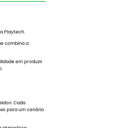
a Playtech.
que combina a
lidade em produzir
o.
seidon. Cada
res para um cenário
ma atmosfera