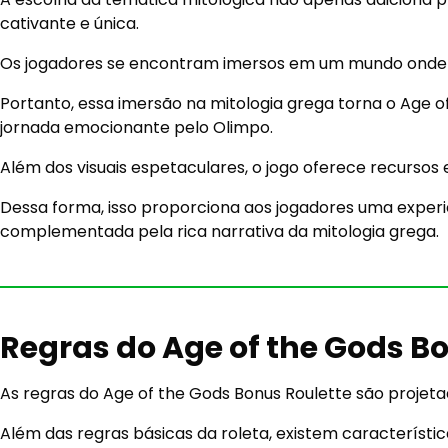
cativante e única.
Os jogadores se encontram imersos em um mundo onde d
Portanto, essa imersão na mitologia grega torna o Age o
jornada emocionante pelo Olimpo.
Além dos visuais espetaculares, o jogo oferece recursos 
Dessa forma, isso proporciona aos jogadores uma experi
complementada pela rica narrativa da mitologia grega.
Regras do Age of the Gods B
As regras do Age of the Gods Bonus Roulette são projeta
Além das regras básicas da roleta, existem característi