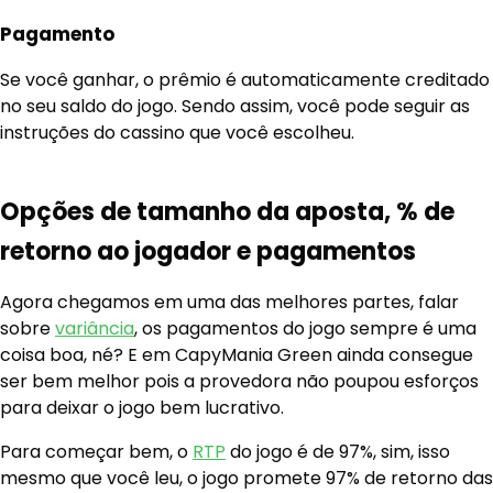
Pagamento
Se você ganhar, o prêmio é automaticamente creditado
no seu saldo do jogo. Sendo assim, você pode seguir as
instruções do cassino que você escolheu.
Opções de tamanho da aposta, % de
retorno ao jogador e pagamentos
Agora chegamos em uma das melhores partes, falar
sobre
variância
, os pagamentos do jogo sempre é uma
coisa boa, né? E em CapyMania Green ainda consegue
ser bem melhor pois a provedora não poupou esforços
para deixar o jogo bem lucrativo.
Para começar bem, o
RTP
do jogo é de 97%, sim, isso
mesmo que você leu, o jogo promete 97% de retorno das