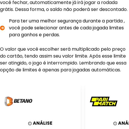
você fechar, automaticamente já irá jogar a rodada
grátis. Dessa forma, o saldo não poderá ser descontado.
Para ter uma melhor segurança durante a partida ,
você pode selecionar antes de cada jogada limites
para ganhos e perdas.
O valor que você escolher será multiplicado pelo preço
do cartão, tendo assim seu valor limite. Após esse limite
ser atingido, o jogo é interrompido. Lembrando que essa
opção de limites é apenas para jogadas automáticas.
ANÁLISE
ANÁ