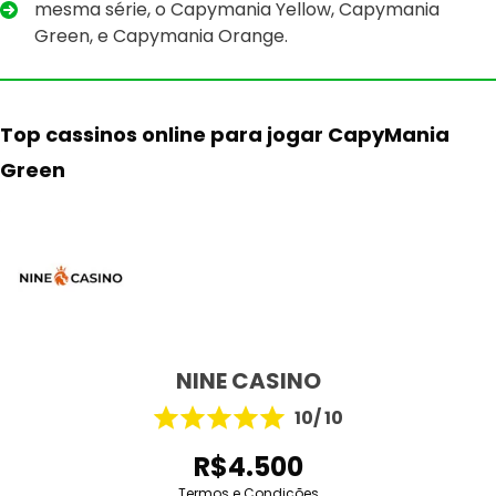
mesma série, o Capymania Yellow, Capymania
Green, e Capymania Orange.
Top cassinos online para jogar CapyMania
Green
NINE CASINO
10/ 10
R$4.500
Termos e Condições