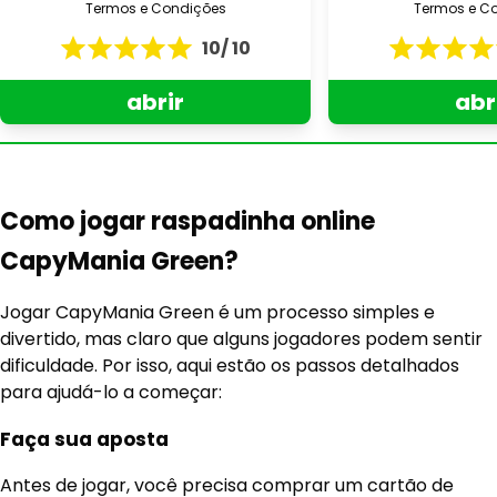
Termos e Condições
Termos e C
10/ 10
abrir
abr
Como jogar raspadinha online
CapyMania Green?
Jogar CapyMania Green é um processo simples e
divertido, mas claro que alguns jogadores podem sentir
dificuldade. Por isso, aqui estão os passos detalhados
para ajudá-lo a começar:
Faça sua aposta
Antes de jogar, você precisa comprar um cartão de