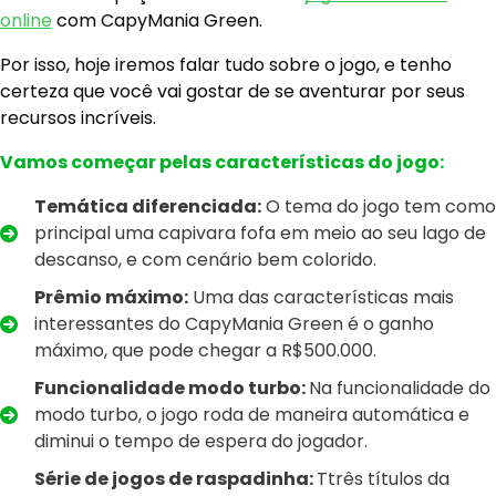
online
com CapyMania Green.
Por isso, hoje iremos falar tudo sobre o jogo, e tenho
certeza que você vai gostar de se aventurar por seus
recursos incríveis.
Vamos começar pelas características do jogo:
Temática diferenciada:
O tema do jogo tem como
principal uma capivara fofa em meio ao seu lago de
descanso, e com cenário bem colorido.
Prêmio máximo:
Uma das características mais
interessantes do CapyMania Green é o ganho
máximo, que pode chegar a R$500.000.
Funcionalidade modo turbo:
Na funcionalidade do
modo turbo, o jogo roda de maneira automática e
diminui o tempo de espera do jogador.
Série de jogos de raspadinha:
Ttrês títulos da