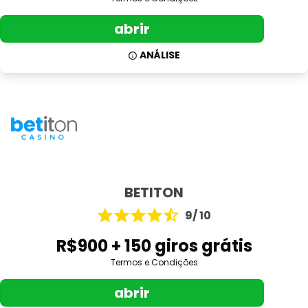
abrir
ANÁLISE
BETITON
9/ 10
R$900 + 150 giros grátis
Termos e Condições
abrir