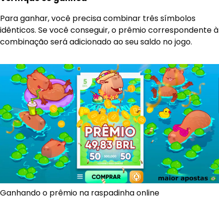
Para ganhar, você precisa combinar três símbolos
idênticos. Se você conseguir, o prêmio correspondente à
combinação será adicionado ao seu saldo no jogo.
Ganhando o prêmio na raspadinha online