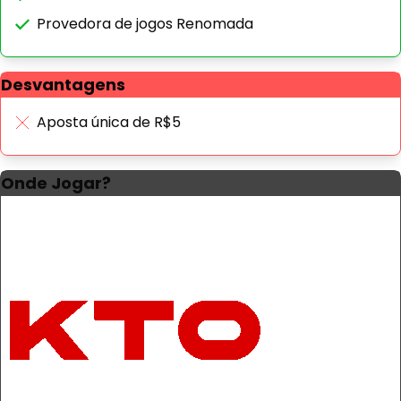
Provedora de jogos Renomada
Desvantagens
Aposta única de R$5
Onde Jogar?