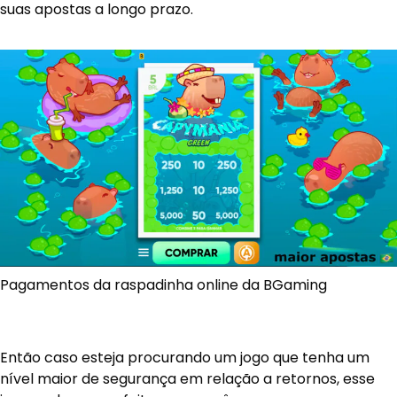
suas apostas a longo prazo.
Pagamentos da raspadinha online da BGaming
Então caso esteja procurando um jogo que tenha um
nível maior de segurança em relação a retornos, esse