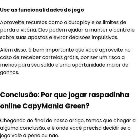
Use as funcionalidades do jogo
Aproveite recursos como o autoplay e os limites de
perda e vitória. Eles podem ajudar a manter o controle
sobre suas apostas e evitar decisões impulsivas.
Além disso, é bem importante que você aproveite no
caso de receber cartelas grátis, por ser um risco a
menos para seu saldo e uma oportunidade maior de
ganhos.
Conclusão: Por que jogar raspadinha
online CapyMania Green?
Chegando ao final do nosso artigo, temos que chegar a
alguma conclusão, e é onde você precisa decidir se o
jogo vale a pena ou não.