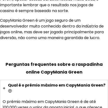
importante lembrar que o resultado nos jogos de
cassino é sempre baseado na sorte.
CapyMania Green é um jogo seguro de um
desenvolvedor muito conhecido dentro da indústria de
jogos online, mas deve ser jogado principalmente para
diversão, não como uma maneira garantida de lucro.
Perguntas frequentes sobre a raspadinha
online CapyMania Green
Qual é o prêmio máximo em CapyMania Green?
🤑
O prêmio máximo em CapyMania Green é de até
100.000 vezes o valor da aposta inicial, o que oferece