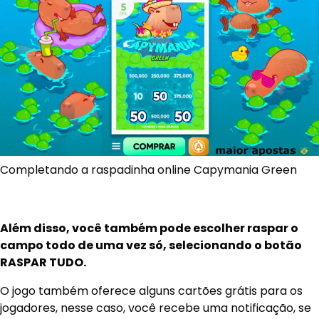
Completando a raspadinha online Capymania Green
Além disso, você também pode escolher raspar o
campo todo de uma vez só, selecionando o botão
RASPAR TUDO.
O jogo também oferece alguns cartões grátis para os
jogadores, nesse caso, você recebe uma notificação, se