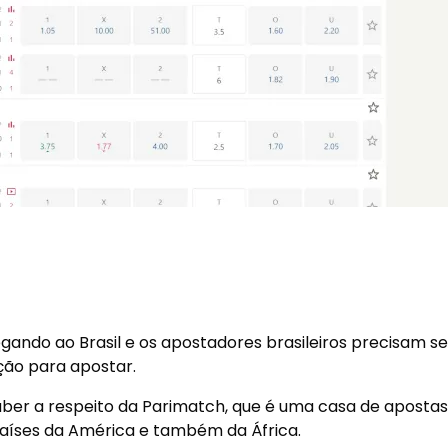
ando ao Brasil e os apostadores brasileiros precisam se 
ção para apostar.
aber a respeito da Parimatch, que é uma casa de apostas 
países da América e também da África.