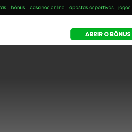
tas
bônus
cassinos online
apostas esportivas
jogos
postas do Brasil
ABRIR O BÔNUS 