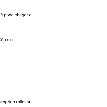
cê pode chegar a
São elas:
mprir o rollover