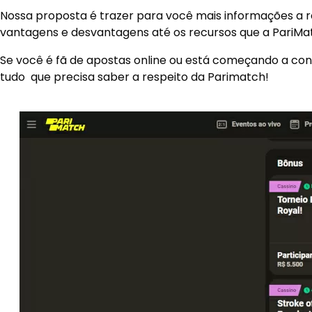
Nossa proposta é trazer para você mais informações a 
vantagens e desvantagens até os recursos que a PariMatc
Se você é fã de apostas online ou está começando a con
tudo que precisa saber a respeito da Parimatch!