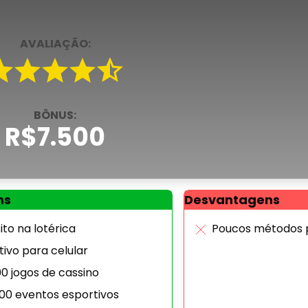
AVALIAÇÃO:
BÔNUS:
R$7.500
ns
Desvantagens
to na lotérica
Poucos métodos 
tivo para celular
00 jogos de cassino
00 eventos esportivos