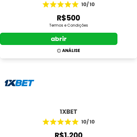
10/ 10
R$500
Termos e Condições
abrir
ANÁLISE
1XBET
10/ 10
R$1.200