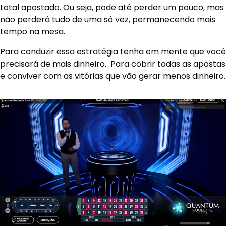
total apostado. Ou seja, pode até perder um pouco, mas
não perderá tudo de uma só vez, permanecendo mais
tempo na mesa.
Para conduzir essa estratégia tenha em mente que você
precisará de mais dinheiro. Para cobrir todas as apostas
e conviver com as vitórias que vão gerar menos dinheiro.