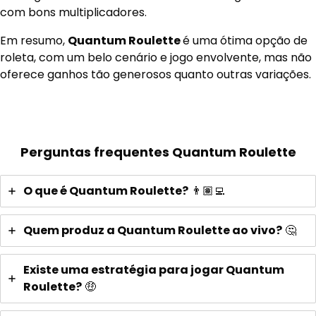
com bons multiplicadores.
Em resumo,
Quantum Roulette
é uma ótima opção de
roleta, com um belo cenário e jogo envolvente, mas não
oferece ganhos tão generosos quanto outras variações.
Perguntas frequentes Quantum Roulette
O que é Quantum Roulette?
👨🏽‍💻
Quem produz a Quantum Roulette ao vivo?
🤔
Existe uma estratégia para jogar Quantum
Roulette?
🤑