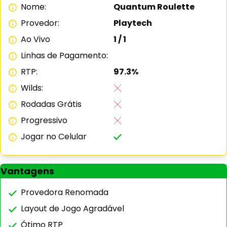
Nome:
Quantum Roulette
Provedor:
Playtech
Ao Vivo
1 / 1
Linhas de Pagamento:
RTP:
97.3%
Wilds:
Rodadas Grátis
Progressivo
Jogar no Celular
Vantagens
Provedora Renomada
Layout de Jogo Agradável
Ótimo RTP