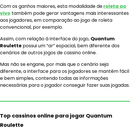
Com os ganhos maiores, esta modalidade de
roleta ao
vivo
também pode gerar vantagens mais interessantes
aos jogadores, em comparação ao jogo de roleta
convencional, por exemplo.
Assim, com relação à interface do jogo,
Quantum
Roulette
possui um “ar” espacial, bem diferente dos
cenários de outros jogos de cassino online.
Mas não se engane, por mais que o cenário seja
diferente, a interface para os jogadores se mantêm fácil
e bem simples, contendo todas as informações
necessárias para o jogador conseguir fazer suas jogadas.
Top cassinos online para jogar Quantum
Roulette