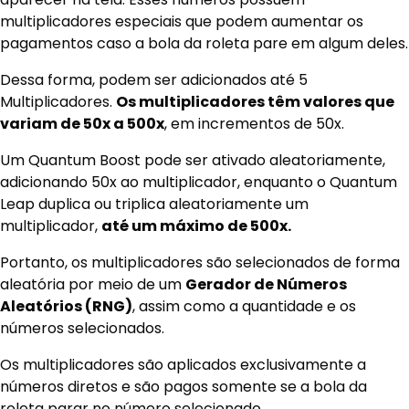
multiplicadores especiais que podem aumentar os
pagamentos caso a bola da roleta pare em algum deles.
Dessa forma, podem ser adicionados até 5
Multiplicadores.
Os multiplicadores têm valores que
variam de 50x a 500x
, em incrementos de 50x.
Um Quantum Boost pode ser ativado aleatoriamente,
adicionando 50x ao multiplicador, enquanto o Quantum
Leap duplica ou triplica aleatoriamente um
multiplicador,
até um máximo de 500x.
Portanto, os multiplicadores são selecionados de forma
aleatória por meio de um
Gerador de Números
Aleatórios (RNG)
, assim como a quantidade e os
números selecionados.
Os multiplicadores são aplicados exclusivamente a
números diretos e são pagos somente se a bola da
roleta parar no número selecionado.