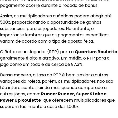
pagamento ocorre durante a rodada de bônus.
Assim, os multiplicadores quânticos podem atingir até
500x, proporcionando a oportunidade de ganhos
substanciais para os jogadores. No entanto, é
importante lembrar que os pagamentos específicos
variam de acordo com o tipo de aposta feita.
O Retorno ao Jogador (RTP) para o
Quantum Roulette
geralmente é alto e atrativo. Em média, o RTP para o
jogo como um todo é de cerca de 97,3%.
Dessa maneira, a taxa do RTP é bem similar a outras
variações da roleta, porém, os multiplicadores não são
tão interessantes, ainda mais quando comparado a
outros jogos, como:
Runner Runner, Super Stake e
Power Up Roulette
, que oferecem multiplicadores que
superam facilmente a casa dos 1.000x.