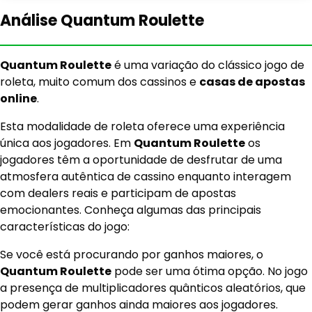
Análise Quantum Roulette
Quantum Roulette
é uma variação do clássico jogo de
roleta, muito comum dos cassinos e
casas de apostas
online
.
Esta modalidade de roleta oferece uma experiência
única aos jogadores. Em
Quantum Roulette
os
jogadores têm a oportunidade de desfrutar de uma
atmosfera autêntica de cassino enquanto interagem
com dealers reais e participam de apostas
emocionantes. Conheça algumas das principais
características do jogo:
Se você está procurando por ganhos maiores, o
Quantum Roulette
pode ser uma ótima opção. No jogo
a presença de multiplicadores quânticos aleatórios, que
podem gerar ganhos ainda maiores aos jogadores.