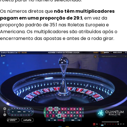
Os números diretos que
não têm multiplicadores
pagam em uma proporção de 29:1
, em vez da
proporção padrão de 35:1 nas Roletas Europeia e
Americana. Os multiplicadores são atribuídos após o
encerramento das apostas e antes de a roda girar.