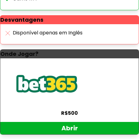
Desvantagens
Disponível apenas em Inglês
Onde Jogar?
R$500
Abrir