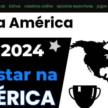
tas
bônus
cassinos online
apostas esportivas
jogos
postas do Brasil
a América