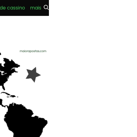
 de cassino
mais
S
e
a
r
c
h