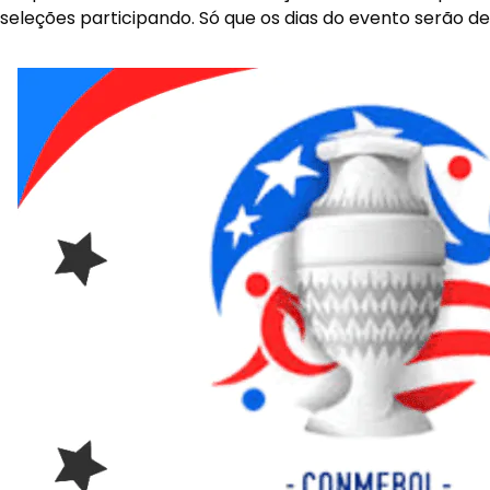
seleções participando. Só que os dias do evento serão de 2