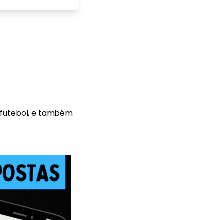
 futebol, e também