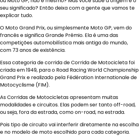
ou Moto GP, não é mesmo? Mas você sabe a origem e o
seu significado? Então deixa com a gente que vamos te
explicar tudo.
O Moto Grand Prix, ou simplesmente Moto GP, vem do
francês e significa Grande Prêmio. Ela é uma das
competições automobilística mais antiga do mundo,
com 73 anos de existência.
Essa categoria de corrida de Corrida de Motocicleta foi
criada em 1949, para o Road Racing World Championship
Grand Prix e realizado pela Fédération Internationale de
Motocyclisme (FIM).
As Corridas de Motocicletas apresentam muitas
modalidades e circuitos. Elas podem ser tanto off-road,
ou seja, fora da estrada, como on-road, na estrada.
Pois tipo de circuito vai interferir diretamente na escolha
e no modelo de moto escolhido para cada categoria.