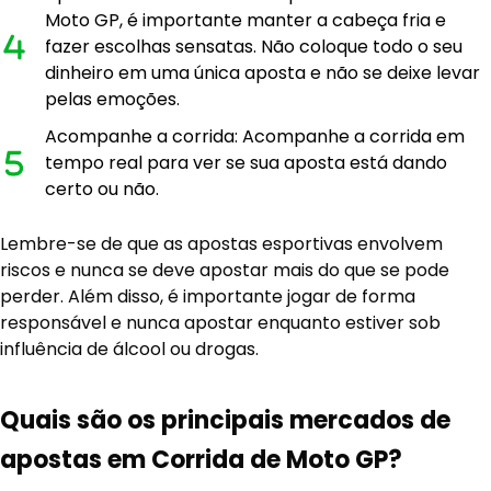
Moto GP, é importante manter a cabeça fria e
fazer escolhas sensatas. Não coloque todo o seu
dinheiro em uma única aposta e não se deixe levar
pelas emoções.
Acompanhe a corrida: Acompanhe a corrida em
tempo real para ver se sua aposta está dando
certo ou não.
Lembre-se de que as apostas esportivas envolvem
riscos e nunca se deve apostar mais do que se pode
perder. Além disso, é importante jogar de forma
responsável e nunca apostar enquanto estiver sob
influência de álcool ou drogas.
Quais são os principais mercados de
apostas em Corrida de Moto GP?