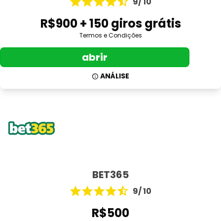
9/ 10
R$900 + 150 giros grátis
Termos e Condições
abrir
ANÁLISE
BET365
9/ 10
R$500