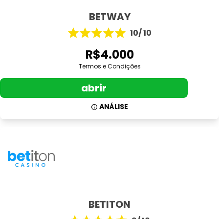
BETWAY
10/ 10
R$4.000
Termos e Condições
abrir
ANÁLISE
BETITON