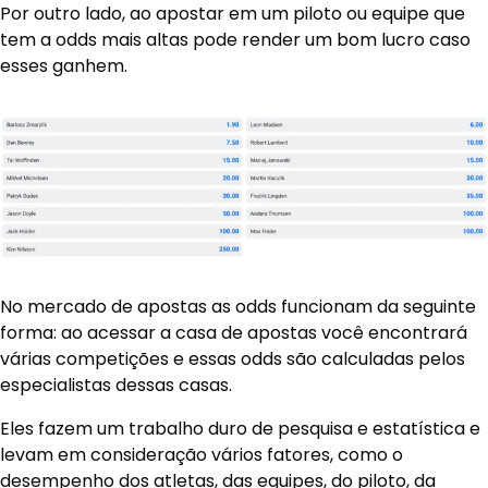
Por outro lado, ao apostar em um piloto ou equipe que
tem a odds mais altas pode render um bom lucro caso
esses ganhem.
No mercado de apostas as odds funcionam da seguinte
forma: ao acessar a casa de apostas você encontrará
várias competições e essas odds são calculadas pelos
especialistas dessas casas.
Eles fazem um trabalho duro de pesquisa e estatística e
levam em consideração vários fatores, como o
desempenho dos atletas, das equipes, do piloto, da