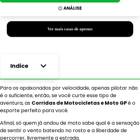
ANÁLISE
Ver mais casas de apostas
Indice
Para os apaixonados por velocidade, apenas pilotar não
é o suficiente, então, se você curte esse tipo de
aventura, as
Corridas de Motocicletas e Moto GP
é o
esporte perfeito para você.
Afinal, só quem já andou de moto sabe qual é a sensação
de sentir o vento batendo no rosto e a liberdade de
percorrer, livremente a estrada.