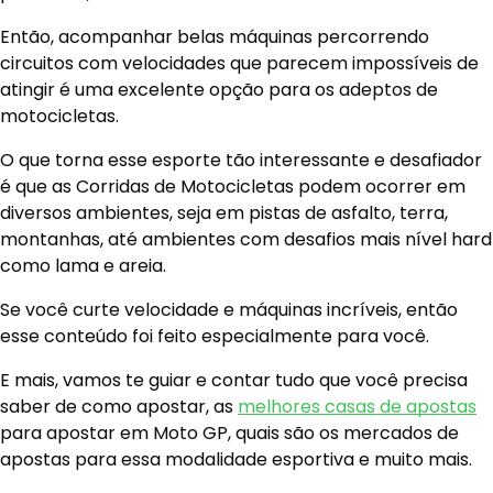
Então, acompanhar belas máquinas percorrendo
circuitos com velocidades que parecem impossíveis de
atingir é uma excelente opção para os adeptos de
motocicletas.
O que torna esse esporte tão interessante e desafiador
é que as Corridas de Motocicletas podem ocorrer em
diversos ambientes, seja em pistas de asfalto, terra,
montanhas, até ambientes com desafios mais nível hard
como lama e areia.
Se você curte velocidade e máquinas incríveis, então
esse conteúdo foi feito especialmente para você.
E mais, vamos te guiar e contar tudo que você precisa
saber de como apostar, as
melhores casas de apostas
para apostar em Moto GP, quais são os mercados de
apostas para essa modalidade esportiva e muito mais.