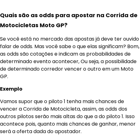
Quais são as odds para apostar na Corrida de
Motocicletas Moto GP?
Se você está no mercado das apostas já deve ter ouvido
falar de odds. Mas você sabe o que elas significam? Bom,
as odds são cotações e indicam as probabilidades de
determinado evento acontecer, Ou seja, a possibilidade
de determinado corredor vencer o outro em um Moto
GP.
Exemplo
Vamos supor que o piloto 1 tenha mais chances de
vencer a Corrida de Motocicleta, assim, as odds dos
outros pilotos serão mais altas do que a do piloto 1. Isso
acontece pois, quanto mais chances de ganhar, menor
será a oferta dada do apostador.