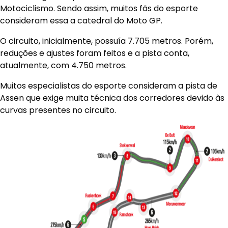
Motociclismo. Sendo assim, muitos fãs do esporte
consideram essa a catedral do Moto GP.
O circuito, inicialmente, possuía 7.705 metros. Porém,
reduções e ajustes foram feitos e a pista conta,
atualmente, com 4.750 metros.
Muitos especialistas do esporte consideram a pista de
Assen que exige muita técnica dos corredores devido às
curvas presentes no circuito.