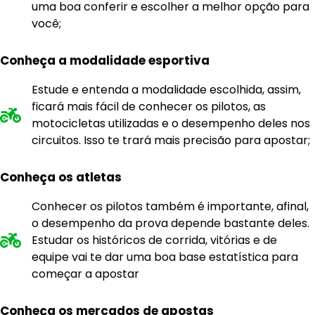
uma boa conferir e escolher a melhor opção para
você;
Conheça a modalidade esportiva
Estude e entenda a modalidade escolhida, assim,
ficará mais fácil de conhecer os pilotos, as
motocicletas utilizadas e o desempenho deles nos
circuitos. Isso te trará mais precisão para apostar;
Conheça os atletas
Conhecer os pilotos também é importante, afinal,
o desempenho da prova depende bastante deles.
Estudar os históricos de corrida, vitórias e de
equipe vai te dar uma boa base estatística para
começar a apostar
Conheça os mercados de apostas