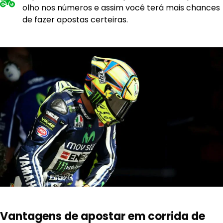
olho nos números e assim você terá mais chances
de fazer apostas certeiras.
Vantagens de apostar em corrida de