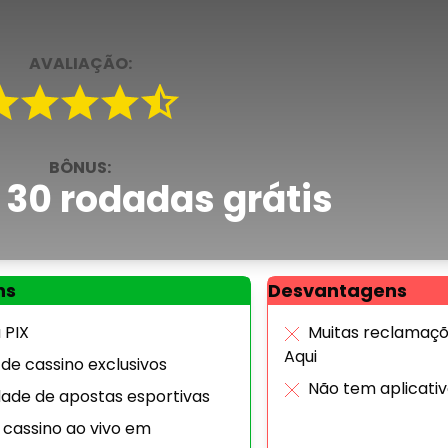
AVALIAÇÃO:
BÔNUS:
 30 rodadas grátis
ns
Desvantagens
 PIX
Muitas reclamaçõ
Aqui
de cassino exclusivos
Não tem aplicativ
ade de apostas esportivas
cassino ao vivo em