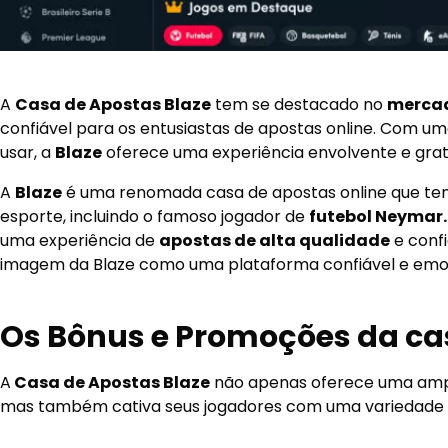
A
Casa de Apostas Blaze
tem se destacado no
mercad
confiável para os entusiastas de apostas online. Com 
usar, a
Blaze
oferece uma experiência envolvente e grat
A
Blaze
é uma renomada casa de apostas online que te
esporte, incluindo o famoso jogador de
futebol Neymar.
uma experiência de
apostas de alta qualidade
e conf
imagem da Blaze como uma plataforma confiável e emoc
Os Bônus e Promoções da ca
A
Casa de Apostas Blaze
não apenas oferece uma ampl
mas também cativa seus jogadores com uma variedade