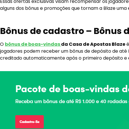
Essas ofertas exclusivas visam recompensar os jogadore
alguns dos bônus e promoções que tornam a Blaze uma 
Bônus de cadastro – Bônus d
O
bônus de boas-vindas
da Casa de Apostas Blaze
é
jogadores podem receber um bônus de depósito de até R$1
creditado automaticamente após o primeiro depósito e 