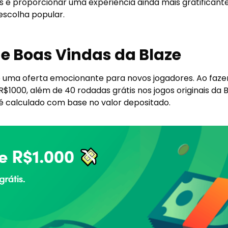
s e proporcionar uma experiência ainda mais gratificant
escolha popular.
e Boas Vindas da Blaze
 uma oferta emocionante para novos jogadores. Ao fazer
000, além de 40 rodadas grátis nos jogos originais da B
é calculado com base no valor depositado.