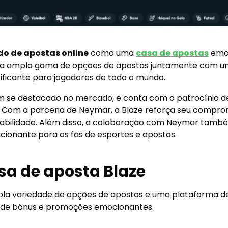
o de apostas online
como uma
casa de apostas
emo
uma ampla gama de opções de apostas juntamente com uma
ificante para jogadores de todo o mundo.
m se destacado no mercado, e conta com o patrocínio 
Com a parceria de Neymar, a Blaze reforça seu compro
iabilidade. Além disso, a colaboração com Neymar també
ionante para os fãs de esportes e apostas.
sa de aposta Blaze
a variedade de opções de apostas e uma plataforma de 
 de bônus e promoções emocionantes.