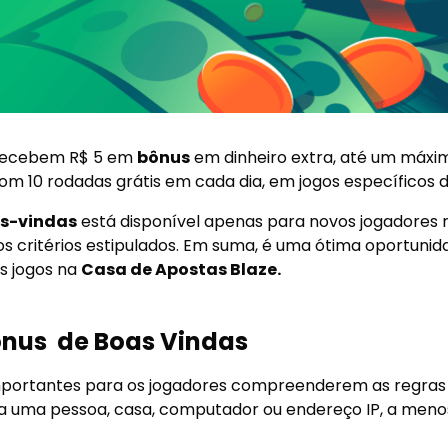
s recebem R$ 5 em
bônus
em dinheiro extra, até um máxim
com 10 rodadas grátis em cada dia, em jogos específicos d
as-vindas
está disponível apenas para novos jogadores 
 critérios estipulados. Em suma, é uma ótima oportunid
s jogos na
Casa de Apostas Blaze.
ônus de Boas Vindas
portantes para os jogadores compreenderem as regras
 a uma pessoa, casa, computador ou endereço IP, a meno