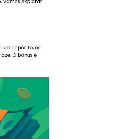
e. Vamos explorar
 um depósito, os
laze. O bônus é