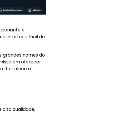
cionante e
 interface fácil de
de grandes nomes do
misso em oferecer
m fortalece a
alta qualidade,