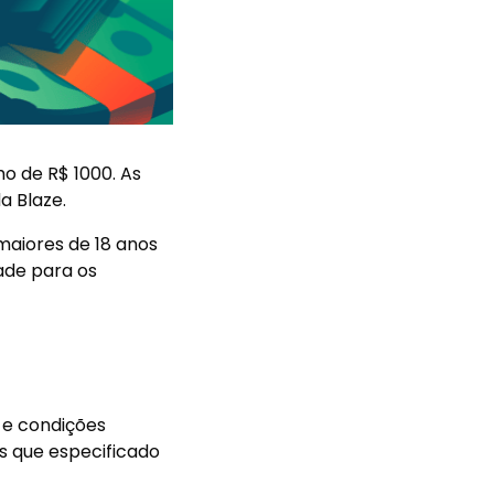
o de R$ 1000. As
a Blaze.
maiores de 18 anos
ade para os
 e condições
s que especificado