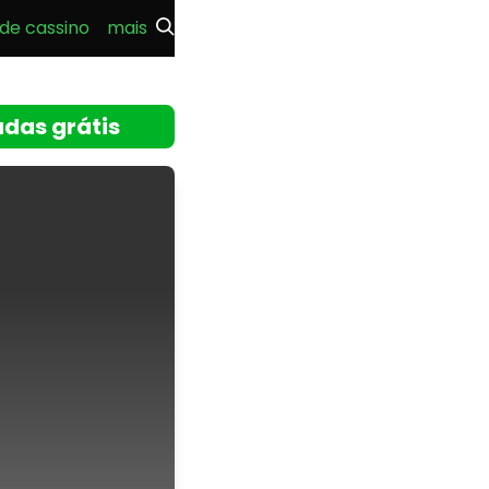
 de cassino
mais
S
e
a
r
adas grátis
c
h