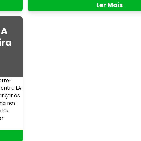
Ler Mais
LA
ira
orte-
contra LA
ançar os
ona nos
ntão
or