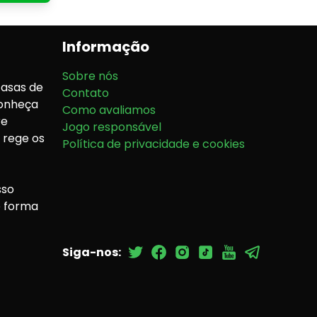
Informação
Sobre nós
casas de
Contato
Conheça
Como avaliamos
re
Jogo responsável
e rege os
Política de privacidade e cookies
sso
e forma
Siga-nos: