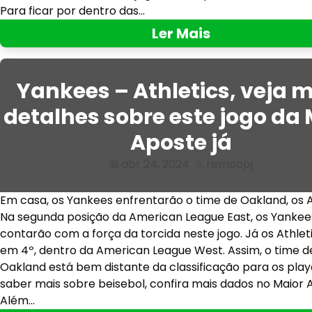
Para ficar por dentro das…
Ler Mais
Yankees – Athletics, veja 
detalhes sobre este jogo da 
Aposte já
abr 24, 2024
remcopj
Em casa, os Yankees enfrentarão o time de Oakland, os A
Na segunda posição da American League East, os Yankee
contarão com a força da torcida neste jogo. Já os Athlet
em 4º, dentro da American League West. Assim, o time d
Oakland está bem distante da classificação para os playo
saber mais sobre beisebol, confira mais dados no Maior 
Além…