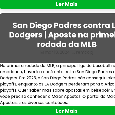
Ler Mais
San Diego Padres contra 
Dodgers | Aposte na prime
rodada da MLB
mar 18, 2024
remcopj
Na primeira rodada da MLB, a principal liga de baseball n
americano, haverá o confronto entre San Diego Padres 
Dodgers. Em 2023, o San Diego Padres não conseguiu alc
playoffs, enquanto os LA Dodgers perderam para o Ariz
playoffs. Quer saber mais sobre apostas em beisebol? E
você precisa conhecer o Maior Apostas. O portal do Mai
Apostas, traz diversos conteúdos…
Ler Mais