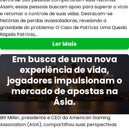
Assim, essas pessoas buscam apoio para superar o vício
e retomar o controle de suas vidas. Destacam-se
histórias de perdas avassaladoras, revelando a
gravidade do problema. O Caso de Patrícia: Uma Queda
Rápida Patrícia,…
Ler Mais
Em busca de uma nova
experiência de vida,
jogadores impulsionam o
mercado de apostas na
Ásia.
jun 18, 2024
remcopj
Bill Miller, presidente e CEO da American Gaming
Association (AGA), compartilhou suas perspectivas