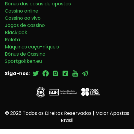
Bônus das casas de apostas
Cassino online
Cassino ao vivo
Jogos de cassino
Blackjack
Roleta
Máquinas caça-níqueis
Bônus de Cassino
Sportgokken.eu
Siga-nos:
© 2026 Todos os Direitos Reservados | Maior Apostas
Brasil