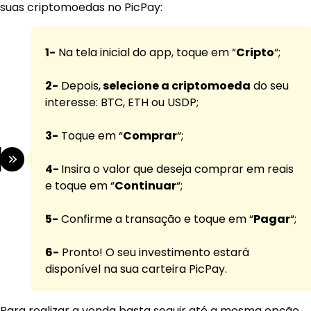
suas criptomoedas no PicPay:
1-
Na tela inicial do app, toque em “
Cripto
“;
2-
Depois,
selecione a criptomoeda
do seu
interesse: BTC, ETH ou USDP;
3-
Toque em “
Comprar
“;
4-
Insira o valor que deseja comprar em reais
e toque em “
Continuar
“;
5-
Confirme a transação e toque em “
Pagar
“;
6-
Pronto! O seu investimento estará
disponível na sua carteira PicPay.
Para realizar a venda basta seguir até a mesma opção