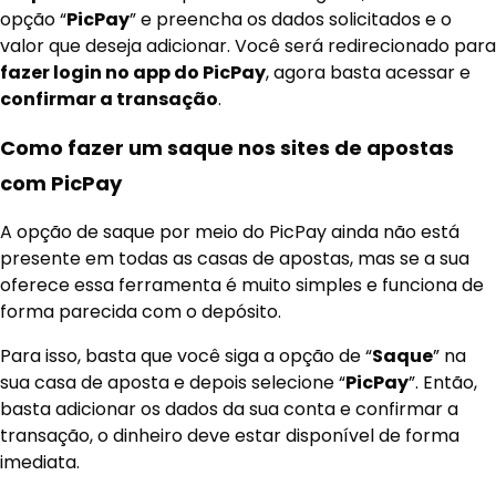
opção “
PicPay
” e preencha os dados solicitados e o
valor que deseja adicionar. Você será redirecionado para
fazer login no app do PicPay
, agora basta acessar e
confirmar a transação
.
Como fazer um saque nos sites de apostas
com PicPay
A opção de saque por meio do PicPay ainda não está
presente em todas as casas de apostas, mas se a sua
oferece essa ferramenta é muito simples e funciona de
forma parecida com o depósito.
Para isso, basta que você siga a opção de “
Saque
” na
sua casa de aposta e depois selecione “
PicPay
”. Então,
basta adicionar os dados da sua conta e confirmar a
transação, o dinheiro deve estar disponível de forma
imediata.