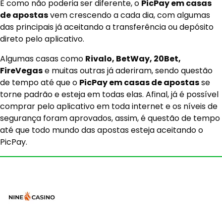
E como não poderia ser diferente, o
PicPay em casas
de apostas
vem crescendo a cada dia, com algumas
das principais já aceitando a transferência ou depósito
direto pelo aplicativo.
Algumas casas como
Rivalo, BetWay, 20Bet,
FireVegas
e muitas outras já aderiram, sendo questão
de tempo até que o
PicPay em casas de apostas
se
torne padrão e esteja em todas elas. Afinal, já é possível
comprar pelo aplicativo em toda internet e os níveis de
segurança foram aprovados, assim, é questão de tempo
até que todo mundo das apostas esteja aceitando o
PicPay.