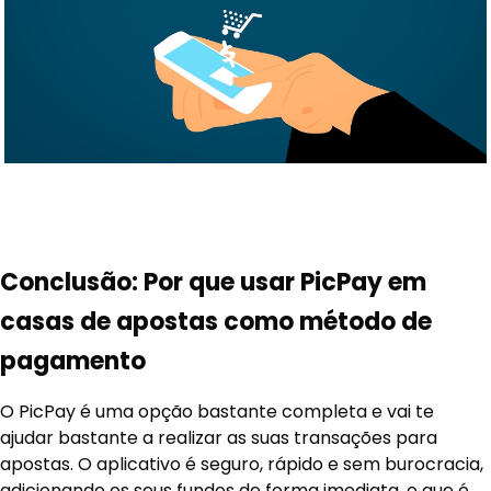
Conclusão: Por que usar PicPay em
casas de apostas como método de
pagamento
O PicPay é uma opção bastante completa e vai te
ajudar bastante a realizar as suas transações para
apostas. O aplicativo é seguro, rápido e sem burocracia,
adicionando os seus fundos de forma imediata, o que é