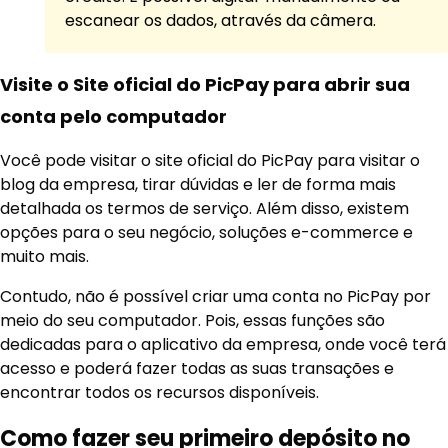
escanear os dados, através da câmera.
Visite o Site oficial do PicPay para abrir sua
conta pelo computador
Você pode visitar o site oficial do PicPay para visitar o
blog da empresa, tirar dúvidas e ler de forma mais
detalhada os termos de serviço. Além disso, existem
opções para o seu negócio, soluções e-commerce e
muito mais.
Contudo, não é possível criar uma conta no PicPay por
meio do seu computador. Pois, essas funções são
dedicadas para o aplicativo da empresa, onde você terá
acesso e poderá fazer todas as suas transações e
encontrar todos os recursos disponíveis.
Como fazer seu primeiro depósito no