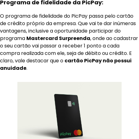
Programa de fidelidade da PicPay:
O programa de fidelidade do PicPay passa pelo cartão
de crédito próprio da empresa. Que vai te dar inúmeras
vantagens, inclusive a oportunidade participar do
programa
Mastercard Surpreenda
, onde ao cadastrar
o seu cartão vai passar a receber 1 ponto a cada
compra realizada com ele, seja de débito ou crédito. E
claro, vale destacar que o
cartão PicPay não possui
anuidade
.