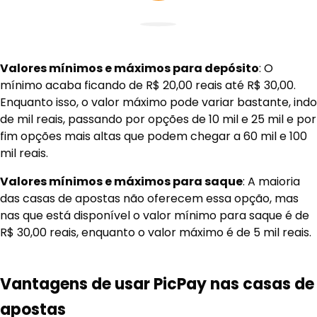
Valores mínimos e máximos para depósito
: O
mínimo acaba ficando de R$ 20,00 reais até R$ 30,00.
Enquanto isso, o valor máximo pode variar bastante, indo
de mil reais, passando por opções de 10 mil e 25 mil e por
fim opções mais altas que podem chegar a 60 mil e 100
mil reais.
Valores mínimos e máximos para saque
: A maioria
das casas de apostas não oferecem essa opção, mas
nas que está disponível o valor mínimo para saque é de
R$ 30,00 reais, enquanto o valor máximo é de 5 mil reais.
Vantagens de usar PicPay nas casas de
apostas