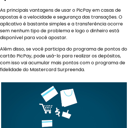
As principais vantagens de usar o PicPay em casas de
apostas é a velocidade e segurança das transações. O
aplicativo é bastante simples e a transferência ocorre
sem nenhum tipo de problema e logo o dinheiro está
disponível para você apostar.
Além disso, se você participa do programa de pontos do
cartão PicPay, pode usá-lo para realizar os depósitos,
com isso vai acumular mais pontos com o programa de
fidelidade do Mastercard Surpreenda.