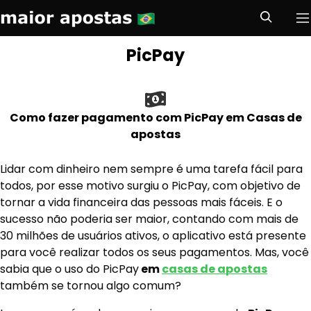
Maior Apostas Brasil
S
Pr
e
Skip to navigation
Skip to content
PicPay
a
r
c
h
Como fazer pagamento com PicPay em Casas de
apostas
Lidar com dinheiro nem sempre é uma tarefa fácil para
todos, por esse motivo surgiu o PicPay, com objetivo de
tornar a vida financeira das pessoas mais fáceis. E o
sucesso não poderia ser maior, contando com mais de
30 milhões de usuários ativos, o aplicativo está presente
para você realizar todos os seus pagamentos. Mas, você
sabia que o uso do PicPay
em
casas de apostas
também se tornou algo comum?