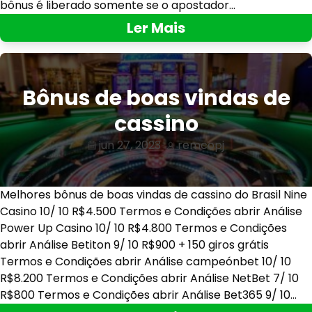
bônus é liberado somente se o apostador…
Ler Mais
Bônus de boas vindas de
cassino
jun 27, 2023
remcopj
Melhores bônus de boas vindas de cassino do Brasil Nine
Casino 10/ 10 R$4.500 Termos e Condições abrir Análise
Power Up Casino 10/ 10 R$4.800 Termos e Condições
abrir Análise Betiton 9/ 10 R$900 + 150 giros grátis
Termos e Condições abrir Análise campeónbet 10/ 10
R$8.200 Termos e Condições abrir Análise NetBet 7/ 10
R$800 Termos e Condições abrir Análise Bet365 9/ 10…