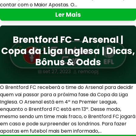
contar com o Maior Apostas. O…
Ler Mais
Brentford FC – Arsenal |
Copa da Liga Inglesa | Dicas,
Bônus & Odds
set 27, 2023
remcopj
O Brentford FC receberá o time do Arsenal para decidir
quem vai passar para a próxima fase da Copa da Liga
Inglesa. O Arsenal está em 4º na Premier League,
enquanto o Brentford FC está em 13º. Desse modo,
mesmo sendo um time mais fraco, o Brentford FC jogará
em casa e pode surpreender os londrinos. Para fazer
apostas em futebol mais bem informado,…