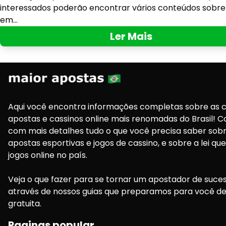
interessados poderão encontrar vários conteúdos sobre
em…
Ler Mais
Aqui você encontra informações completas sobre as 
apostas e cassinos online mais renomadas do Brasil! 
com mais detalhes tudo o que você precisa saber sob
apostas esportivas e jogos de cassino, e sobre a lei qu
jogos online no país.
Veja o que fazer para se tornar um apostador de suce
através de nossos guias que preparamos para você d
gratuita.
Paginas popular