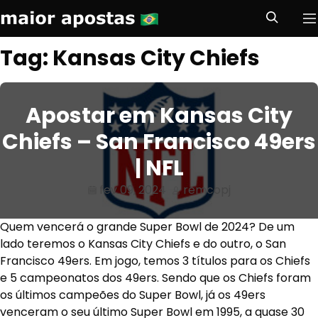
Maior Apostas Brasil
S
Pr
e
Tag:
Kansas City Chiefs
Skip to navigation
Skip to content
a
r
c
h
Apostar em Kansas City
Chiefs – San Francisco 49ers
| NFL
fev 09, 2024
remcopj
Quem vencerá o grande Super Bowl de 2024? De um
lado teremos o Kansas City Chiefs e do outro, o San
Francisco 49ers. Em jogo, temos 3 títulos para os Chiefs
e 5 campeonatos dos 49ers. Sendo que os Chiefs foram
os últimos campeões do Super Bowl, já os 49ers
venceram o seu último Super Bowl em 1995, a quase 30