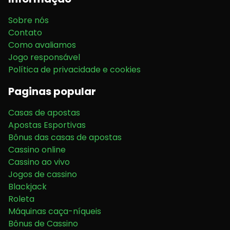
Sobre nós
Contato
Como avaliamos
Jogo responsável
Política de privacidade e cookies
Paginas popular
Casas de apostas
Apostas Esportivas
Bônus das casas de apostas
Cassino online
Cassino ao vivo
Jogos de cassino
Blackjack
Roleta
Máquinas caça-níqueis
Bônus de Cassino