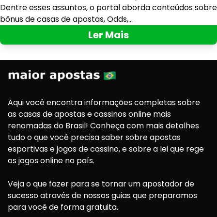
Dentre esses assuntos, o portal aborda conteúdos sobre
bônus de casas de apostas, Odds,…
Ler Mais
Aqui você encontra informações completas sobre
as casas de apostas e cassinos online mais
renomadas do Brasil! Conheça com mais detalhes
tudo o que você precisa saber sobre apostas
esportivas e jogos de cassino, e sobre a lei que rege
os jogos online no país.
Veja o que fazer para se tornar um apostador de
sucesso através de nossos guias que preparamos
para você de forma gratuita.