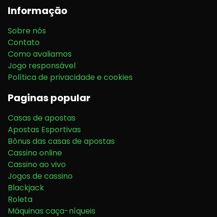
Informação
Sobre nós
Contato
Como avaliamos
Jogo responsável
Política de privacidade e cookies
Paginas popular
Casas de apostas
Apostas Esportivas
Bônus das casas de apostas
Cassino online
Cassino ao vivo
Jogos de cassino
Blackjack
Roleta
Máquinas caça-níqueis