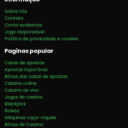
Sobre nós
Contato
Como avaliamos
Jogo responsável
Política de privacidade e cookies
Paginas popular
Casas de apostas
Apostas Esportivas
Bônus das casas de apostas
Cassino online
Cassino ao vivo
Jogos de cassino
Blackjack
Roleta
Máquinas caça-níqueis
Bônus de Cassino