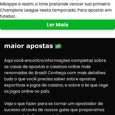
Mbappe e assim, o time pretende vencer sua primeira
Champions League nesta temporada. Para apostar em
futebol…
Ler Mais
Aqui você encontra informações completas sobre
as casas de apostas e cassinos online mais
renomadas do Brasil! Conheça com mais detalhes
tudo o que você precisa saber sobre apostas
esportivas e jogos de cassino, e sobre a lei que rege
os jogos online no país.
Veja o que fazer para se tornar um apostador de
sucesso através de nossos guias que preparamos