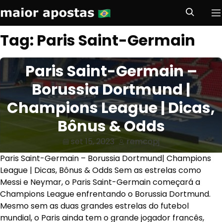
Maior Apostas Brasil
S
Pr
e
Tag:
Paris Saint-Germain
Skip to navigation
Skip to content
a
r
c
Paris Saint-Germain –
h
Borussia Dortmund |
Champions League | Dicas,
Bônus & Odds
set 15, 2023
remcopj
Paris Saint-Germain – Borussia Dortmund| Champions
League | Dicas, Bônus & Odds Sem as estrelas como
Messi e Neymar, o Paris Saint-Germain começará a
Champions League enfrentando o Borussia Dortmund.
Mesmo sem as duas grandes estrelas do futebol
mundial, o Paris ainda tem o grande jogador francês,