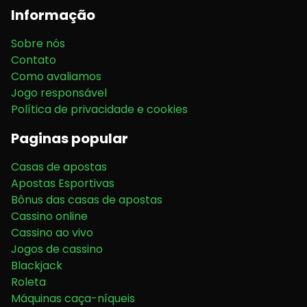
Informação
Sobre nós
Contato
Como avaliamos
Jogo responsável
Política de privacidade e cookies
Paginas popular
Casas de apostas
Apostas Esportivas
Bônus das casas de apostas
Cassino online
Cassino ao vivo
Jogos de cassino
Blackjack
Roleta
Máquinas caça-níqueis