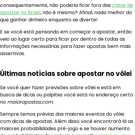
consequentemente, não poderia ficar fora das
casas de
apostas no Brasil
, não é mesmo? Afinal, nada melhor do
que ganhar dinheiro enquanto se diverte!
E se você está pensando em começar a apostar, então
veio ao lugar certo para ficar por dentro de todas as
informações necessárias para fazer apostas bem mais
assertivas.
Últimas notícias sobre apostar no vôlei
Se você quer fazer previsões sobre vôlei e está em
busca de dicas ou palpites você está no endereço certo
no
maiorapostas.com
.
Sempre temos prévias das maiores eventos do vôlei
com dicas de apostas. Além disso você encontrará lá as
maiores probabilidades pré-jogo e se houver aumento