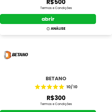
R$500
Termos e Condições
abrir
ANÁLISE
BETANO
10/ 10
R$300
Termos e Condições