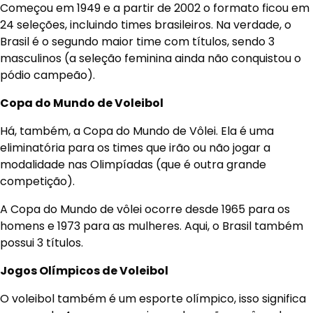
Começou em 1949 e a partir de 2002 o formato ficou em
24 seleções, incluindo times brasileiros. Na verdade, o
Brasil é o segundo maior time com títulos, sendo 3
masculinos (a seleção feminina ainda não conquistou o
pódio campeão).
Copa do Mundo de Voleibol
Há, também, a Copa do Mundo de Vôlei. Ela é uma
eliminatória para os times que irão ou não jogar a
modalidade nas Olimpíadas (que é outra grande
competição).
A Copa do Mundo de vôlei ocorre desde 1965 para os
homens e 1973 para as mulheres. Aqui, o Brasil também
possui 3 títulos.
Jogos Olímpicos de Voleibol
O voleibol também é um esporte olímpico, isso significa