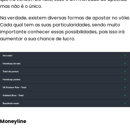
mas não é o único.
Na verdade, existem diversas formas de apostar no vôlei.
Cada qual tem as suas particularidades, sendo muito
importante conhecer essas possibilidades, pois isso irá
aumentar a sua chance de lucro.
Moneyline