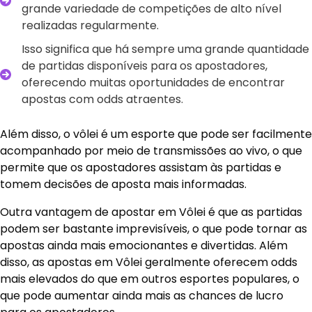
grande variedade de competições de alto nível
realizadas regularmente.
Isso significa que há sempre uma grande quantidade
de partidas disponíveis para os apostadores,
oferecendo muitas oportunidades de encontrar
apostas com odds atraentes.
Além disso, o vôlei é um esporte que pode ser facilmente
acompanhado por meio de transmissões ao vivo, o que
permite que os apostadores assistam às partidas e
tomem decisões de aposta mais informadas.
Outra vantagem de apostar em Vôlei é que as partidas
podem ser bastante imprevisíveis, o que pode tornar as
apostas ainda mais emocionantes e divertidas. Além
disso, as apostas em Vôlei geralmente oferecem odds
mais elevados do que em outros esportes populares, o
que pode aumentar ainda mais as chances de lucro