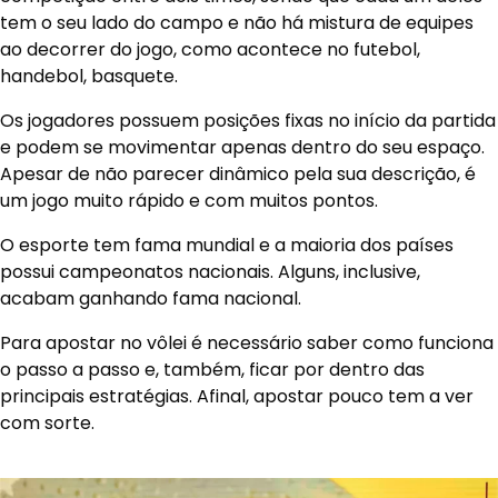
tem o seu lado do campo e não há mistura de equipes
ao decorrer do jogo, como acontece no futebol,
handebol, basquete.
Os jogadores possuem posições fixas no início da partida
e podem se movimentar apenas dentro do seu espaço.
Apesar de não parecer dinâmico pela sua descrição, é
um jogo muito rápido e com muitos pontos.
O esporte tem fama mundial e a maioria dos países
possui campeonatos nacionais. Alguns, inclusive,
acabam ganhando fama nacional.
Para apostar no vôlei é necessário saber como funciona
o passo a passo e, também, ficar por dentro das
principais estratégias. Afinal, apostar pouco tem a ver
com sorte.