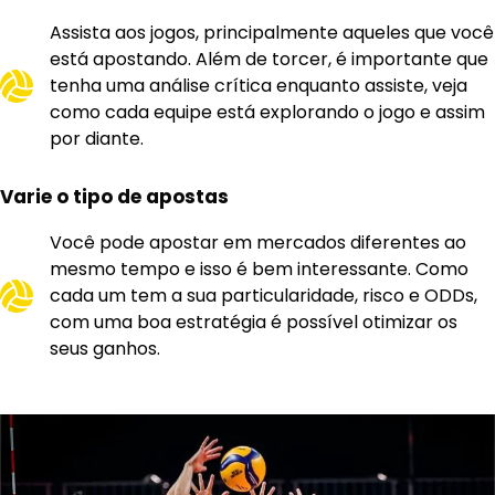
Assista aos jogos, principalmente aqueles que você
está apostando. Além de torcer, é importante que
tenha uma análise crítica enquanto assiste, veja
como cada equipe está explorando o jogo e assim
por diante.
Varie o tipo de apostas
Você pode apostar em mercados diferentes ao
mesmo tempo e isso é bem interessante. Como
cada um tem a sua particularidade, risco e ODDs,
com uma boa estratégia é possível otimizar os
seus ganhos.