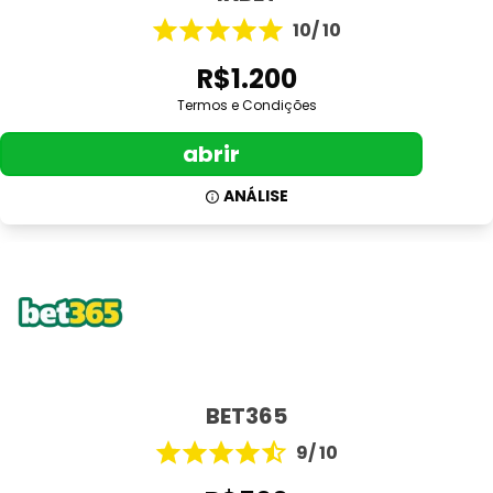
10/ 10
R$1.200
Termos e Condições
abrir
ANÁLISE
BET365
9/ 10