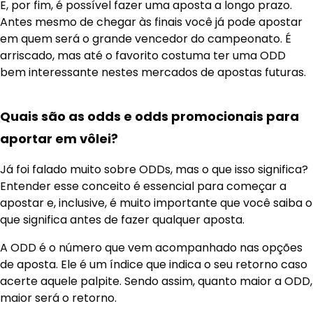
E, por fim, é possível fazer uma aposta a longo prazo.
Antes mesmo de chegar às finais você já pode apostar
em quem será o grande vencedor do campeonato. É
arriscado, mas até o favorito costuma ter uma ODD
bem interessante nestes mercados de apostas futuras.
Quais são as odds e odds promocionais para
aportar em vôlei?
Já foi falado muito sobre ODDs, mas o que isso significa?
Entender esse conceito é essencial para começar a
apostar e, inclusive, é muito importante que você saiba o
que significa antes de fazer qualquer aposta.
A ODD é o número que vem acompanhado nas opções
de aposta. Ele é um índice que indica o seu retorno caso
acerte aquele palpite. Sendo assim, quanto maior a ODD,
maior será o retorno.