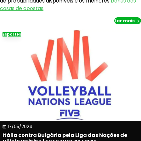
de probabilidades disponíveis e os melhores
bônus das
casas de apostas
.
Ler mais
Esportes
17/05/2024
Itália contra Bulgária pela Liga das Nações de