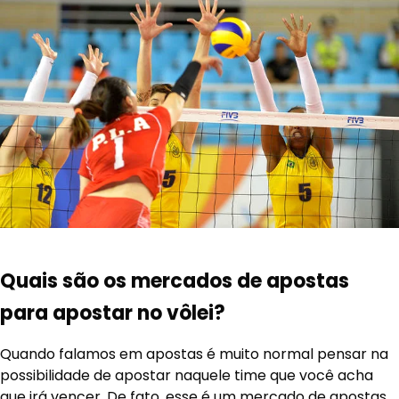
Quais são os mercados de apostas
para apostar no vôlei?
Quando falamos em apostas é muito normal pensar na
possibilidade de apostar naquele time que você acha
que irá vencer. De fato, esse é um mercado de apostas,