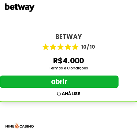
BETWAY
10/ 10
R$4.000
Termos e Condições
abrir
ANÁLISE