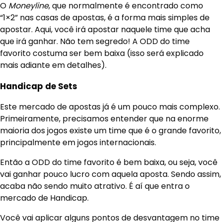
O
Moneyline
, que normalmente é encontrado como
“1×2” nas casas de apostas, é a forma mais simples de
apostar. Aqui, você irá apostar naquele time que acha
que irá ganhar. Não tem segredo! A ODD do time
favorito costuma ser bem baixa (isso será explicado
mais adiante em detalhes).
Handicap de Sets
Este mercado de apostas já é um pouco mais complexo.
Primeiramente, precisamos entender que na enorme
maioria dos jogos existe um time que é o grande favorito,
principalmente em jogos internacionais.
Então a ODD do time favorito é bem baixa, ou seja, você
vai ganhar pouco lucro com aquela aposta. Sendo assim,
acaba não sendo muito atrativo. É aí que entra o
mercado de Handicap.
Você vai aplicar alguns pontos de desvantagem no time