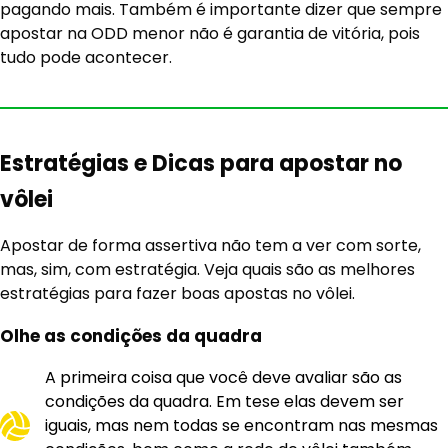
pagando mais. Também é importante dizer que sempre
apostar na ODD menor não é garantia de vitória, pois
tudo pode acontecer.
Estratégias e Dicas para apostar no
vôlei
Apostar de forma assertiva não tem a ver com sorte,
mas, sim, com estratégia. Veja quais são as melhores
estratégias para fazer boas apostas no vôlei.
Olhe as condições da quadra
A primeira coisa que você deve avaliar são as
condições da quadra. Em tese elas devem ser
iguais, mas nem todas se encontram nas mesmas