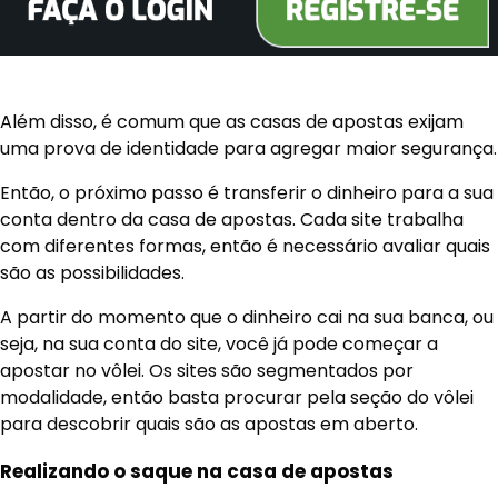
Além disso, é comum que as casas de apostas exijam
uma prova de identidade para agregar maior segurança.
Então, o próximo passo é transferir o dinheiro para a sua
conta dentro da casa de apostas. Cada site trabalha
com diferentes formas, então é necessário avaliar quais
são as possibilidades.
A partir do momento que o dinheiro cai na sua banca, ou
seja, na sua conta do site, você já pode começar a
apostar no vôlei. Os sites são segmentados por
modalidade, então basta procurar pela seção do vôlei
para descobrir quais são as apostas em aberto.
Realizando o saque na casa de apostas