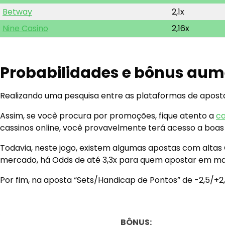
Betway
2,1x
Nine Casino
2,16x
Probabilidades e bônus au
Realizando uma pesquisa entre as plataformas de apos
Assim, se você procura por promoções, fique atento a
ca
cassinos online, você provavelmente terá acesso a boa
Todavia, neste jogo, existem algumas apostas com altas
mercado, há Odds de até 3,3x para quem apostar em ma
Por fim, na aposta “Sets/Handicap de Pontos” de -2,5/+2
BÔNUS: