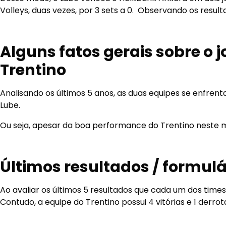
Volleys, duas vezes, por 3 sets a 0. Observando os result
Alguns fatos gerais sobre o 
Trentino
Analisando os últimos 5 anos, as duas equipes se enfrenta
Lube.
Ou seja, apesar da boa performance do Trentino neste 
Últimos resultados / formulá
Ao avaliar os últimos 5 resultados que cada um dos times 
Contudo, a equipe do Trentino possui 4 vitórias e 1 derrot