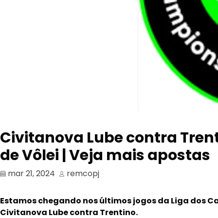
Civitanova Lube contra Tren
de Vôlei | Veja mais apostas
mar 21, 2024
remcopj
Estamos chegando nos últimos jogos da Liga dos Ca
Civitanova Lube contra Trentino.