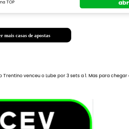
abr
rma TOP
er mais casas de apostas
o Trentino venceu o Lube por 3 sets a 1. Mas para chegar