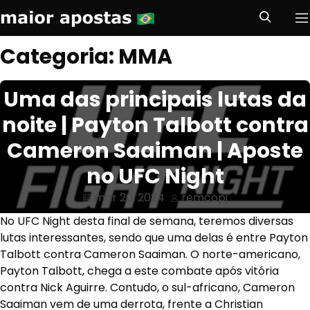
Maior Apostas Brasil
S
Pr
e
Categoria:
MMA
Skip to navigation
Skip to content
a
r
c
Uma das principais lutas da
h
noite | Payton Talbott contra
Cameron Saaiman | Aposte
no UFC Night
mar 20, 2024
remcopj
No UFC Night desta final de semana, teremos diversas
lutas interessantes, sendo que uma delas é entre Payton
Talbott contra Cameron Saaiman. O norte-americano,
Payton Talbott, chega a este combate após vitória
contra Nick Aguirre. Contudo, o sul-africano, Cameron
Saaiman vem de uma derrota, frente a Christian