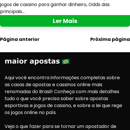
jogos de cassino para ganhar dinheiro, Odds das
principais…
Ler Mais
N
Página anterior
Próxima página
a
v
e
g
a
Aqui você encontra informações completas sobre
ç
as casas de apostas e cassinos online mais
ã
renomadas do Brasil! Conheça com mais detalhes
o
tudo o que você precisa saber sobre apostas
p
esportivas e jogos de cassino, e sobre a lei que rege
o
os jogos online no país.
r
p
Veja o que fazer para se tornar um apostador de
o