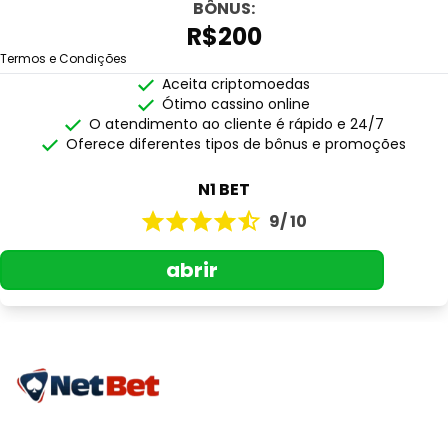
BÔNUS:
R$200
Termos e Condições
Aceita criptomoedas
Ótimo cassino online
O atendimento ao cliente é rápido e 24/7
Oferece diferentes tipos de bônus e promoções
N1 BET
9/ 10
abrir