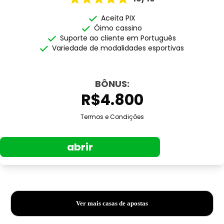
Aceita PIX
Óimo cassino
Suporte ao cliente em Português
Variedade de modalidades esportivas
BÔNUS:
R$4.800
Termos e Condições
abrir
Ver mais casas de apostas