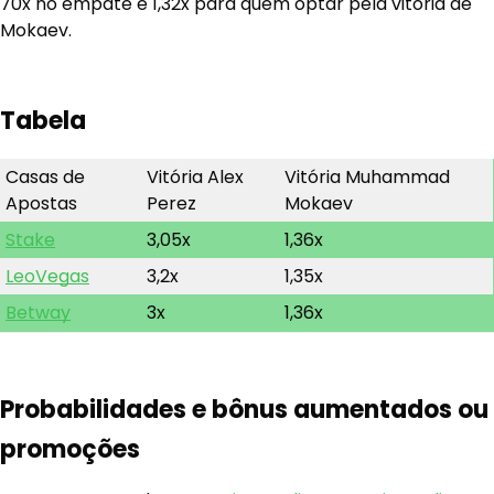
70x no empate e 1,32x para quem optar pela vitória de
Mokaev.
Tabela
Casas de
Vitória Alex
Vitória Muhammad
Apostas
Perez
Mokaev
Stake
3,05x
1,36x
LeoVegas
3,2x
1,35x
Betway
3x
1,36x
Probabilidades e bônus aumentados ou
promoções