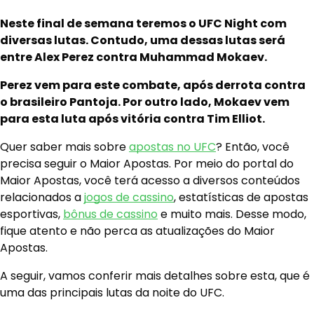
Neste final de semana teremos o UFC Night com
diversas lutas. Contudo, uma dessas lutas será
entre Alex Perez contra Muhammad Mokaev.
Perez vem para este combate, após derrota contra
o brasileiro Pantoja. Por outro lado, Mokaev vem
para esta luta após vitória contra Tim Elliot.
Quer saber mais sobre
apostas no UFC
? Então, você
precisa seguir o Maior Apostas. Por meio do portal do
Maior Apostas, você terá acesso a diversos conteúdos
relacionados a
jogos de cassino
, estatísticas de apostas
esportivas,
bônus de cassino
e muito mais. Desse modo,
fique atento e não perca as atualizações do Maior
Apostas.
A seguir, vamos conferir mais detalhes sobre esta, que é
uma das principais lutas da noite do UFC.