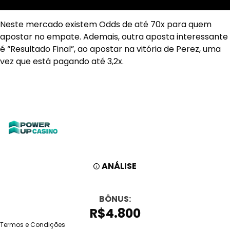
Neste mercado existem Odds de até 70x para quem
apostar no empate. Ademais, outra aposta interessante
é “Resultado Final”, ao apostar na vitória de Perez, uma
vez que está pagando até 3,2x.
ANÁLISE
BÔNUS:
R$4.800
Termos e Condições