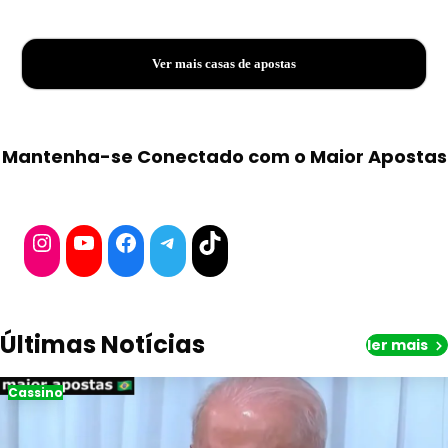
Ver mais casas de apostas
Mantenha-se Conectado com o Maior Apostas
Instagram
YouTube
Facebook
Telegram
TikTok
Últimas Notícias
ler mais
Cassino