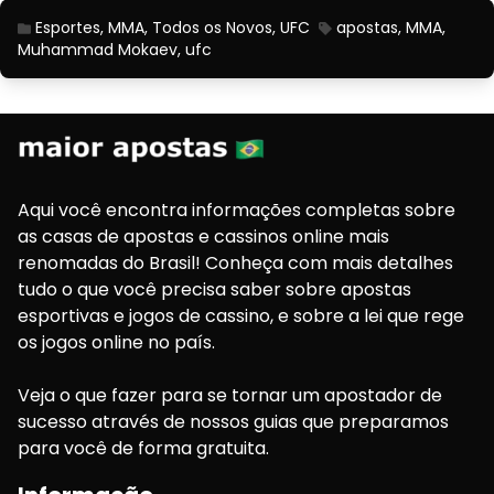
Esportes
,
MMA
,
Todos os Novos
,
UFC
apostas
,
MMA
,
Muhammad Mokaev
,
ufc
Aqui você encontra informações completas sobre
as casas de apostas e cassinos online mais
renomadas do Brasil! Conheça com mais detalhes
tudo o que você precisa saber sobre apostas
esportivas e jogos de cassino, e sobre a lei que rege
os jogos online no país.
Veja o que fazer para se tornar um apostador de
sucesso através de nossos guias que preparamos
para você de forma gratuita.