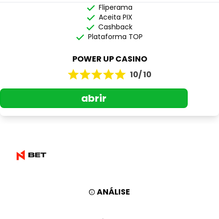
Fliperama
Aceita PIX
Cashback
Plataforma TOP
POWER UP CASINO
10/ 10
abrir
ANÁLISE