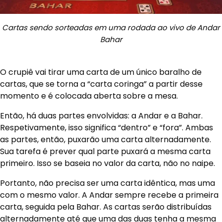
Cartas sendo sorteadas em uma rodada ao vivo de Andar
Bahar
O crupiê vai tirar uma carta de um único baralho de
cartas, que se torna a “carta coringa” a partir desse
momento e é colocada aberta sobre a mesa.
Então, há duas partes envolvidas: a Andar e a Bahar.
Respetivamente, isso significa “dentro” e “fora”. Ambas
as partes, então, puxarão uma carta alternadamente.
Sua tarefa é prever qual parte puxará a mesma carta
primeiro. Isso se baseia no valor da carta, não no naipe.
Portanto, não precisa ser uma carta idêntica, mas uma
com o mesmo valor. A Andar sempre recebe a primeira
carta, seguida pela Bahar. As cartas serão distribuídas
alternadamente até que uma das duas tenha a mesma