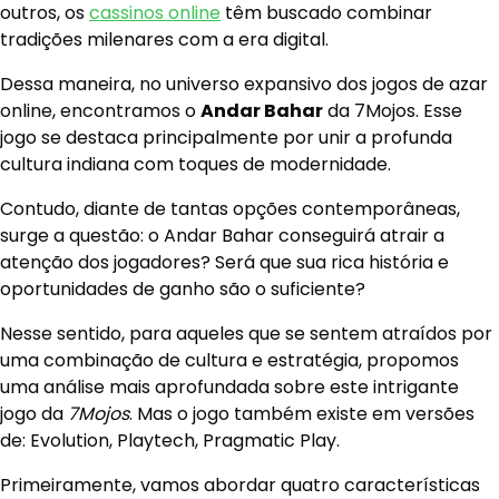
outros, os
cassinos online
têm buscado combinar
tradições milenares com a era digital.
Dessa maneira, no universo expansivo dos jogos de azar
online, encontramos o
Andar Bahar
da 7Mojos. Esse
jogo se destaca principalmente por unir a profunda
cultura indiana com toques de modernidade.
Contudo, diante de tantas opções contemporâneas,
surge a questão: o Andar Bahar conseguirá atrair a
atenção dos jogadores? Será que sua rica história e
oportunidades de ganho são o suficiente?
Nesse sentido, para aqueles que se sentem atraídos por
uma combinação de cultura e estratégia, propomos
uma análise mais aprofundada sobre este intrigante
jogo da
7Mojos
. Mas o jogo também existe em versões
de: Evolution, Playtech, Pragmatic Play.
Primeiramente, vamos abordar quatro características