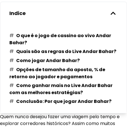
Indice
#
O que é o jogo de cassino ao vivo Andar
Bahar?
#
Quais são as regras do Live Andar Bahar?
#
Como jogar Andar Bahar?
#
Opções de tamanho da aposta, % de
retorno ao jogador e pagamentos
#
Como ganhar mais no Live Andar Bahar
com as melhores estratégias?
#
Conclusão: Por que jogar Andar Bahar?
Quem nunca desejou fazer uma viagem pelo tempo e
explorar corredores históricos? Assim como muitos