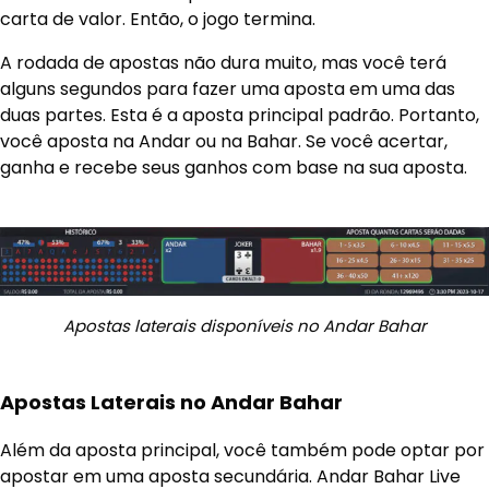
carta de valor. Então, o jogo termina.
A rodada de apostas não dura muito, mas você terá
alguns segundos para fazer uma aposta em uma das
duas partes. Esta é a aposta principal padrão. Portanto,
você aposta na Andar ou na Bahar. Se você acertar,
ganha e recebe seus ganhos com base na sua aposta.
Apostas laterais disponíveis no Andar Bahar
Apostas Laterais no Andar Bahar
Além da aposta principal, você também pode optar por
apostar em uma aposta secundária. Andar Bahar Live