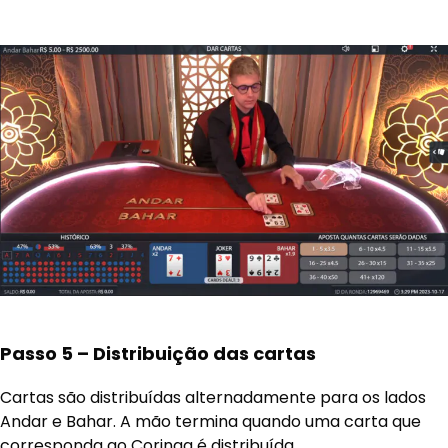
Passo 5 – Distribuição das cartas
Cartas são distribuídas alternadamente para os lados
Andar e Bahar. A mão termina quando uma carta que
corresponda ao Coringa é distribuída.