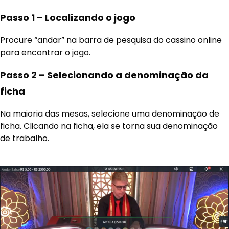
Passo 1 – Localizando o jogo
Procure “andar” na barra de pesquisa do cassino online
para encontrar o jogo.
Passo 2 – Selecionando a denominação da
ficha
Na maioria das mesas, selecione uma denominação de
ficha. Clicando na ficha, ela se torna sua denominação
de trabalho.