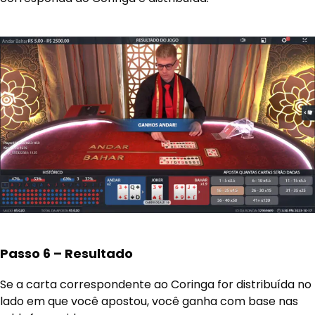
Passo 6 – Resultado
Se a carta correspondente ao Coringa for distribuída no
lado em que você apostou, você ganha com base nas