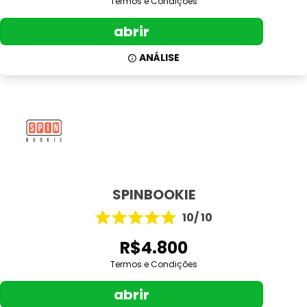
Termos e Condições
abrir
ANÁLISE
SPINBOOKIE
10/ 10
R$4.800
Termos e Condições
abrir