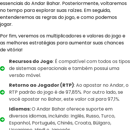
essenciais do Andar Bahar. Posteriormente, voltaremos
no tempo para explorar suas raízes. Em seguida,
entenderemos as regras do jogo, e como podemos
jogar.
Por fim, veremos os multiplicadores e valores do jogo e
as melhores estratégias para aumentar suas chances
de vitória!
Recursos do Jogo
: É compatível com todos os tipos
de sistemas operacionais e também possui uma
versão móvel.
Retorno ao Jogador (RTP)
: Ao apostar no Andar, o
RTP padrão do jogo é de 97,85%. Por outro lado, se
você apostar no Bahar, este valor cai para 97,1%.
Idiomas:
O Andar Bahar oferece suporte em
diversos idiomas, incluindo: Inglês, Russo, Turco,
Espanhol, Português, Chinês, Croata, Búlgaro,
Ucraniano, Hindi e Japonês.