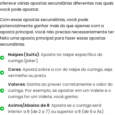
oferece várias apostas secundárias diferentes nas quais
você pode apostar.
Com essas apostas secundárias, você pode
potencialmente ganhar mais do que apenas com a
aposta principal. Você não precisa necessariamente ter
feito uma aposta principal para fazer essas apostas
secundárias.
Naipes (Suits)
: Aposta no naipe específico do
curinga (joker).
Cores
: Aposta sobre a cor do naipe do curinga, seja
vermelho ou preto.
Valores
: Ganha ao prever corretamente o valor do
curinga. Por exemplo, se apostar em um Valete e o
curinga for um Valete, você ganha.
Acima/Abaixo de 8
: Aposta se o curinga será
inferior a 8 (de 2 a 7) ou superior a 8 (de 9 a Ás).