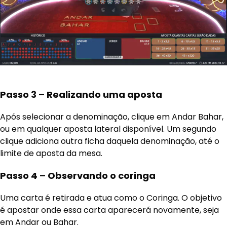
Passo 3 – Realizando uma aposta
Após selecionar a denominação, clique em Andar Bahar,
ou em qualquer aposta lateral disponível. Um segundo
clique adiciona outra ficha daquela denominação, até o
limite de aposta da mesa.
Passo 4 – Observando o coringa
Uma carta é retirada e atua como o Coringa. O objetivo
é apostar onde essa carta aparecerá novamente, seja
em Andar ou Bahar.