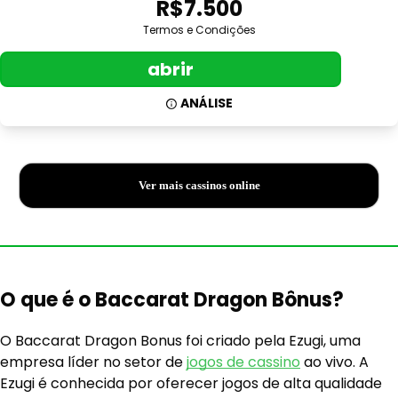
R$7.500
Termos e Condições
abrir
ANÁLISE
Ver mais cassinos online
O que é o Baccarat Dragon Bônus?
O Baccarat Dragon Bonus foi criado pela Ezugi, uma
empresa líder no setor de
jogos de cassino
ao vivo. A
Ezugi é conhecida por oferecer jogos de alta qualidade