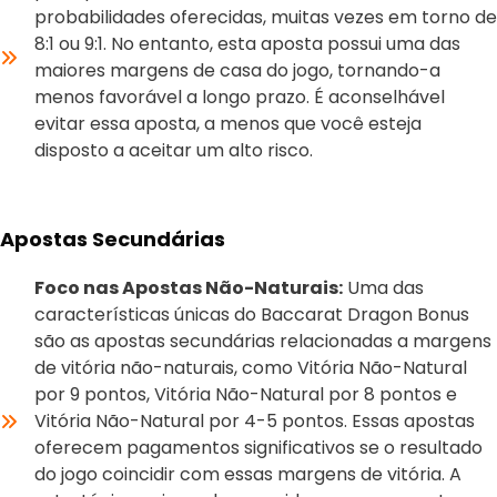
probabilidades oferecidas, muitas vezes em torno de
8:1 ou 9:1. No entanto, esta aposta possui uma das
maiores margens de casa do jogo, tornando-a
menos favorável a longo prazo. É aconselhável
evitar essa aposta, a menos que você esteja
disposto a aceitar um alto risco.
Apostas Secundárias
Foco nas Apostas Não-Naturais:
Uma das
características únicas do Baccarat Dragon Bonus
são as apostas secundárias relacionadas a margens
de vitória não-naturais, como Vitória Não-Natural
por 9 pontos, Vitória Não-Natural por 8 pontos e
Vitória Não-Natural por 4-5 pontos. Essas apostas
oferecem pagamentos significativos se o resultado
do jogo coincidir com essas margens de vitória. A