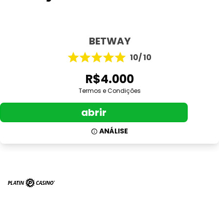
BETWAY
10/ 10
R$4.000
Termos e Condições
abrir
ANÁLISE