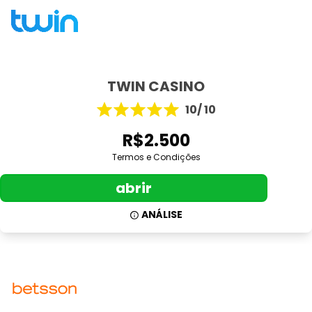
TWIN CASINO
10/ 10
R$2.500
Termos e Condições
abrir
ANÁLISE