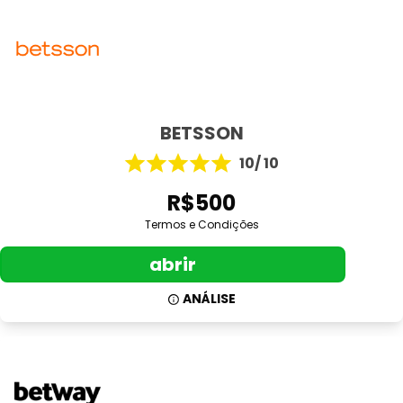
BETSSON
10/ 10
R$500
Termos e Condições
abrir
ANÁLISE