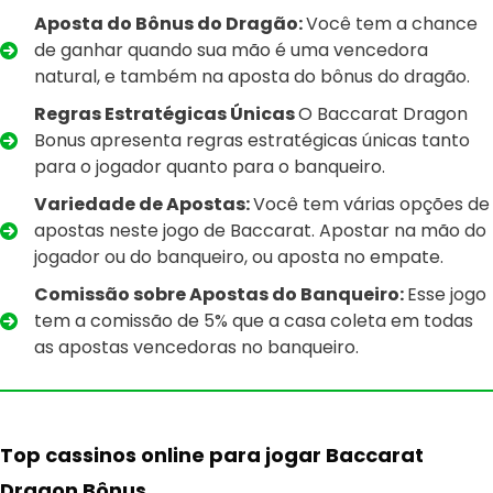
Aposta do Bônus do Dragão
:
Você tem a chance
de ganhar quando sua mão é uma vencedora
natural, e também na aposta do bônus do dragão.
Regras Estratégicas Únicas
O Baccarat Dragon
Bonus apresenta regras estratégicas únicas tanto
para o jogador quanto para o banqueiro.
Variedade de Apostas
:
Você tem várias opções de
apostas neste jogo de Baccarat. Apostar na mão do
jogador ou do banqueiro, ou aposta no empate.
Comissão sobre Apostas do Banqueiro
:
Esse jogo
tem a comissão de 5% que a casa coleta em todas
as apostas vencedoras no banqueiro.
Top cassinos online para jogar Baccarat
Dragon Bônus