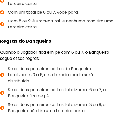
terceira carta.
Com um total de 6 ou 7, você para.
Com 8 ou 9, é um “Natural” e nenhuma mão tira uma
terceira carta.
Regras do Banqueiro
Quando o Jogador fica em pé com 6 ou 7, o Banqueiro
segue essas regras:
Se as duas primeiras cartas do Banqueiro
totalizarem 0 a 5, uma terceira carta será
distribuída.
Se as duas primeiras cartas totalizarem 6 ou 7, o
Banqueiro fica de pé.
Se as duas primeiras cartas totalizarem 8 ou 9, o
Banqueiro não tira uma terceira carta.