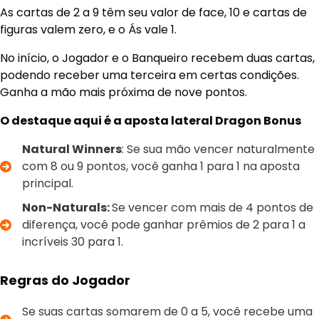
As cartas de 2 a 9 têm seu valor de face, 10 e cartas de
figuras valem zero, e o Ás vale 1.
No início, o Jogador e o Banqueiro recebem duas cartas,
podendo receber uma terceira em certas condições.
Ganha a mão mais próxima de nove pontos.
O destaque aqui é a aposta lateral Dragon Bonus
Natural Winners
: Se sua mão vencer naturalmente
com 8 ou 9 pontos, você ganha 1 para 1 na aposta
principal.
Non-Naturals:
Se vencer com mais de 4 pontos de
diferença, você pode ganhar prêmios de 2 para 1 a
incríveis 30 para 1.
Regras do Jogador
Se suas cartas somarem de 0 a 5, você recebe uma