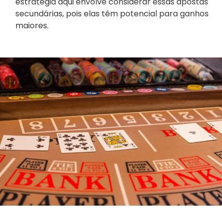
estratégia aqui envolve considerar essas apostas
secundárias, pois elas têm potencial para ganhos
maiores.