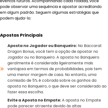
eventos futuros. Acompanhando cada rodada, você
pode observar uma sequência e apostar acreditando
em algum padrão. Seguem algumas estratégias que
podem ajuda-lo:
Apostas Principais
Aposta no Jogador ou Banqueiro:
No Baccarat
Dragon Bonus, você tem a opção de apostar no
Jogador ou no Banqueiro. A aposta no Banqueiro
geralmente é considerada ligeiramente mais
vantajosa em termos de probabilidades, pois tem
uma menor margem de casa. No entanto, uma
comissão de 5% é cobrada sobre os ganhos da
aposta no Banqueiro, o que deve ser considerado ao
fazer essa escolha.
Evite a Aposta no Empate:
A aposta no Empate
pode parecer atraente devido às altas