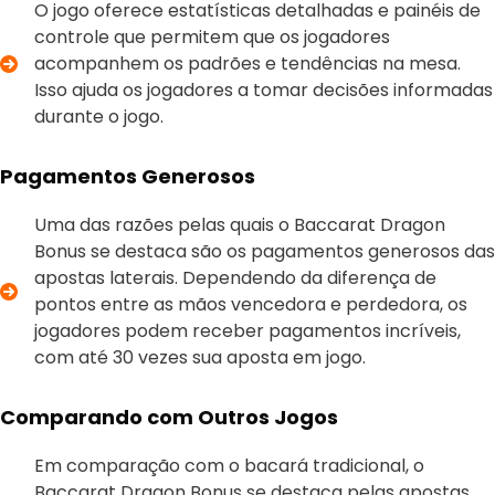
O jogo oferece estatísticas detalhadas e painéis de
controle que permitem que os jogadores
acompanhem os padrões e tendências na mesa.
Isso ajuda os jogadores a tomar decisões informadas
durante o jogo.
Pagamentos Generosos
Uma das razões pelas quais o Baccarat Dragon
Bonus se destaca são os pagamentos generosos das
apostas laterais. Dependendo da diferença de
pontos entre as mãos vencedora e perdedora, os
jogadores podem receber pagamentos incríveis,
com até 30 vezes sua aposta em jogo.
Comparando com Outros Jogos
Em comparação com o bacará tradicional, o
Baccarat Dragon Bonus se destaca pelas apostas