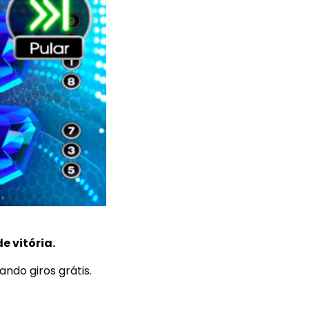
 vitória.
ndo giros grátis.