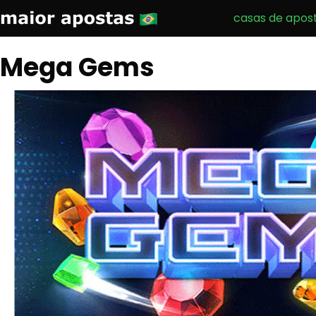
Maior Apostas Brasil
casas de apos
As Melhores Casas de A
Skip to navigation
Skip to content
Mega Gems