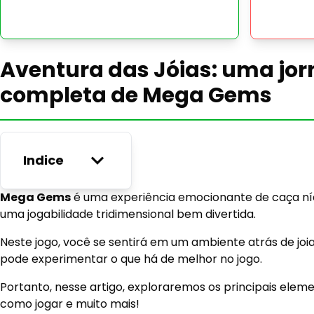
Aventura das Jóias: uma jorn
completa de Mega Gems
Indice
Mega Gems
é uma experiência emocionante de caça níq
uma jogabilidade tridimensional bem divertida.
Neste jogo, você se sentirá em um ambiente atrás de joia
pode experimentar o que há de melhor no jogo.
Portanto, nesse artigo, exploraremos os principais elemen
como jogar e muito mais!