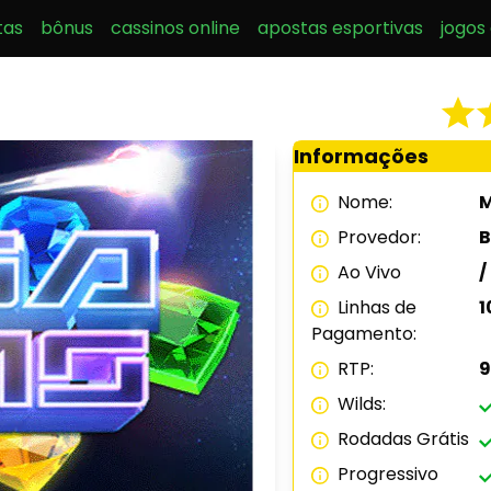
tas
bônus
cassinos online
apostas esportivas
jogos
postas do Brasil
Informações
Nome:
Provedor:
B
Ao Vivo
/
Linhas de
1
Pagamento:
RTP:
9
Wilds:
Rodadas Grátis
Progressivo