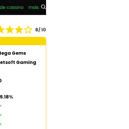
 de cassino
mais
S
e
a
r
8/ 10
c
h
Mega Gems
etsoft Gaming
0
5.18%