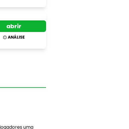
abrir
ANÁLISE
 jogadores uma