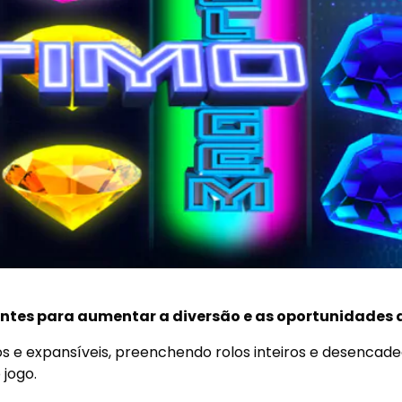
tes para aumentar a diversão e as oportunidades de
 e expansíveis, preenchendo rolos inteiros e desencadea
jogo.