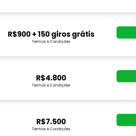
R$900 + 150 giros grátis
Termos e Condições
R$4.800
Termos e Condições
R$7.500
Termos e Condições