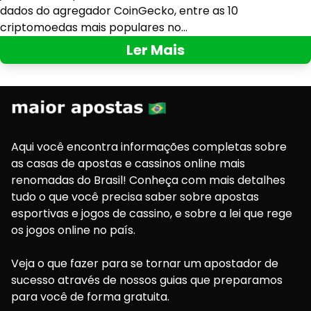
dados do agregador CoinGecko, entre as 10
criptomoedas mais populares no…
Ler Mais
Aqui você encontra informações completas sobre
as casas de apostas e cassinos online mais
renomadas do Brasil! Conheça com mais detalhes
tudo o que você precisa saber sobre apostas
esportivas e jogos de cassino, e sobre a lei que rege
os jogos online no país.
Veja o que fazer para se tornar um apostador de
sucesso através de nossos guias que preparamos
para você de forma gratuita.