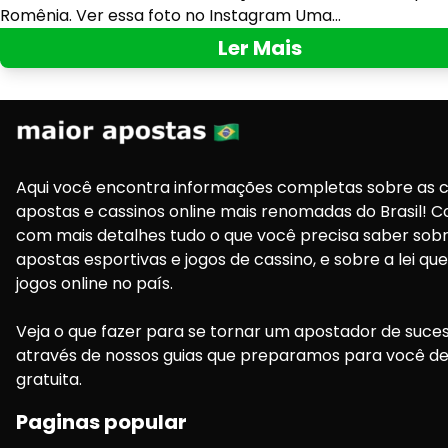
Romênia. Ver essa foto no Instagram Uma…
Ler Mais
Aqui você encontra informações completas sobre as 
apostas e cassinos online mais renomadas do Brasil! 
com mais detalhes tudo o que você precisa saber sob
apostas esportivas e jogos de cassino, e sobre a lei qu
jogos online no país.
Veja o que fazer para se tornar um apostador de suce
através de nossos guias que preparamos para você d
gratuita.
Paginas popular