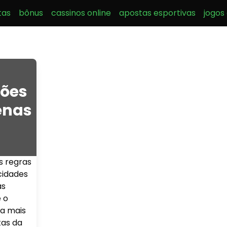
tas
bônus
cassinos online
apostas esportivas
jogos
postas do Brasil
ções
enas
s regras
cidades
as
 o
ja mais
tas da