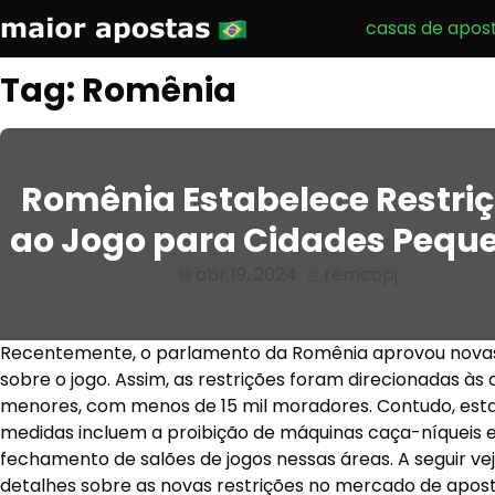
Maior Apostas Brasil
casas de apos
As Melhores Casas de A
Tag:
Romênia
Skip to navigation
Skip to content
Romênia Estabelece Restri
ao Jogo para Cidades Pequ
abr 19, 2024
remcopj
Recentemente, o parlamento da Romênia aprovou nova
sobre o jogo. Assim, as restrições foram direcionadas às 
menores, com menos de 15 mil moradores. Contudo, est
medidas incluem a proibição de máquinas caça-níqueis e
fechamento de salões de jogos nessas áreas. A seguir ve
detalhes sobre as novas restrições no mercado de apos