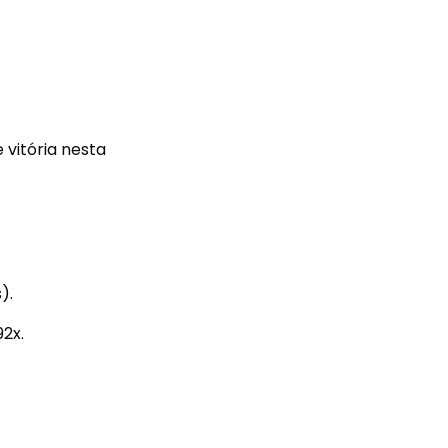
 vitória nesta
).
92x.