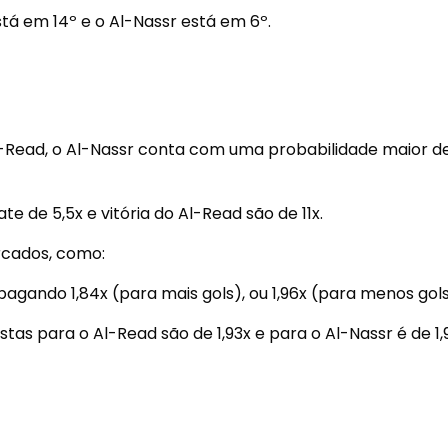
stá em 14º e o Al-Nassr está em 6º.
l-Read, o Al-Nassr conta com uma probabilidade maior de
te de 5,5x e vitória do Al-Read são de 11x.
rcados, como:
pagando 1,84x (para mais gols), ou 1,96x (para menos gols
tas para o Al-Read são de 1,93x e para o Al-Nassr é de 1,