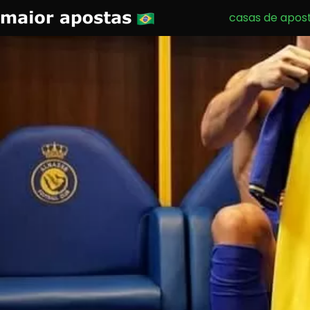
Maior Apostas Brasil
casas de apos
As Melhores Casas de A
Skip to navigation
Skip to content