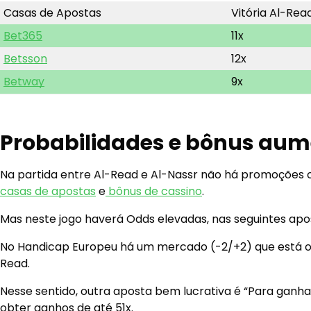
Casas de Apostas
Vitória Al-Rea
Bet365
11x
Betsson
12x
Betway
9x
Probabilidades e bônus au
Na partida entre Al-Read e Al-Nassr não há promoções
casas de apostas
e
bônus de cassino
.
Mas neste jogo haverá Odds elevadas, nas seguintes apo
No Handicap Europeu há um mercado (-2/+2) que está of
Read.
Nesse sentido, outra aposta bem lucrativa é “Para ganh
obter ganhos de até 51x.