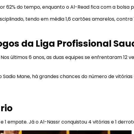
por 62% do tempo, enquanto o Al-Read fica com a bolsa 
ciplinado, tendo em média 1,6 cartões amarelos, contra 1
ogos da Liga Profissional Sau
os últimos 6 anos, as duas equipes se enfrentaram 12 vez
o Sadio Mane, há grandes chances do número de vitórias 
rio
 e 1 empate. Já o Al-Nassr conquistou 4 vitórias e 1 derrot