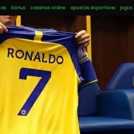
tas
bônus
cassinos online
apostas esportivas
jogos
postas do Brasil