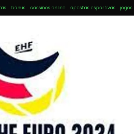
tas
bônus
cassinos online
apostas esportivas
jogos
postas do Brasil