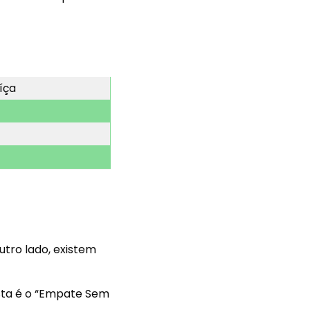
uíça
outro lado, existem
sta é o “Empate Sem