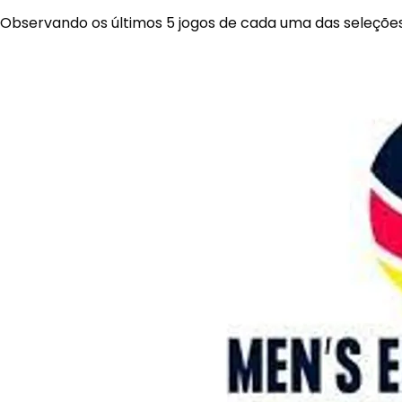
Observando os últimos 5 jogos de cada uma das seleções,