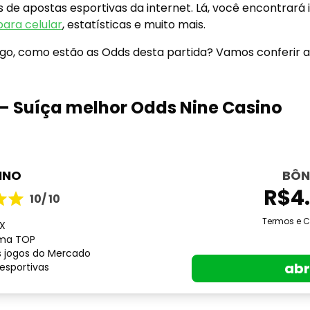
 de apostas esportivas da internet. Lá, você encontrará
para celular
, estatísticas e muito mais.
o, como estão as Odds desta partida? Vamos conferir a 
 Suíça melhor Odds Nine Casino
INO
BÔN
R$4
10/ 10
Termos e 
IX
rma TOP
 jogos do Mercado
abr
esportivas