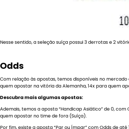
Nesse sentido, a seleção suíça possui 3 derrotas e 2 vitó
Odds
Com relação às apostas, temos disponíveis no mercado as
quem apostar na vitória da Alemanha, 14x para quem apo
Descubra mais algumas apostas:
Ademais, temos a aposta “Handicap Asiático” de 0, com 
quem apostar no time de fora (Suíça).
Por fim, existe a aposta “Par ou Ímpar” com Odds de até