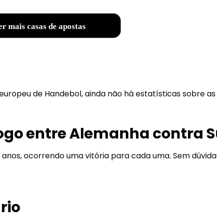
er mais casas de apostas
uropeu de Handebol, ainda não há estatísticas sobre as 
 jogo entre Alemanha contra 
 7 anos, ocorrendo uma vitória para cada uma. Sem dúvid
rio