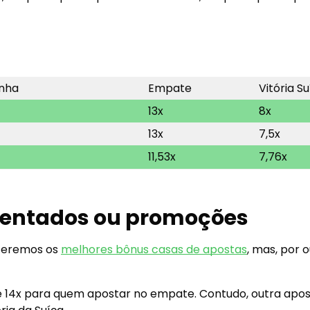
anha
Empate
Vitória S
13x
8x
13x
7,5x
11,53x
7,76x
mentados ou promoções
 teremos os
melhores bônus casas de apostas
, mas, por 
é 14x para quem apostar no empate. Contudo, outra apo