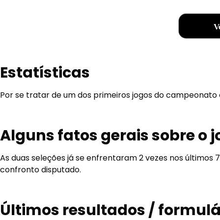
V
Estatísticas
Por se tratar de um dos primeiros jogos do campeonato e
Alguns fatos gerais sobre o
As duas seleções já se enfrentaram 2 vezes nos últimos
confronto disputado.
Últimos resultados / formulá