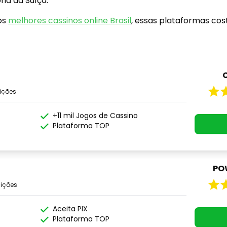
ia da Suíça.
los
melhores cassinos online Brasil
, essas plataformas c
ições
+11 mil Jogos de Cassino
Plataforma TOP
PO
ições
Aceita PIX
Plataforma TOP