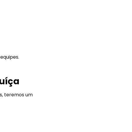
equipes.
Suíça
as, teremos um