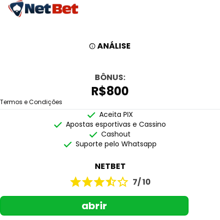
ANÁLISE
BÔNUS:
R$800
Termos e Condições
Aceita PIX
Apostas esportivas e Cassino
Cashout
Suporte pelo Whatsapp
NETBET
7/ 10
abrir