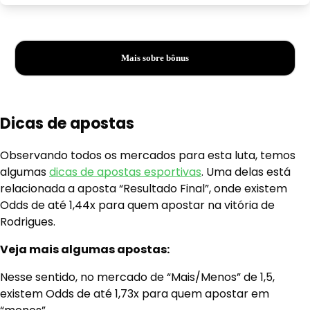
Mais sobre bônus
Dicas de apostas
Observando todos os mercados para esta luta, temos
algumas
dicas de apostas esportivas
. Uma delas está
relacionada a aposta “Resultado Final”, onde existem
Odds de até 1,44x para quem apostar na vitória de
Rodrigues.
Veja mais algumas apostas:
Nesse sentido, no mercado de “Mais/Menos” de 1,5,
existem Odds de até 1,73x para quem apostar em