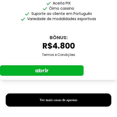
Aceita PIX
Óimo cassino
Suporte ao cliente em Português
Variedade de modalidades esportivas
BÔNUS:
R$4.800
Termos e Condições
abrir
Ver mais casas de apostas