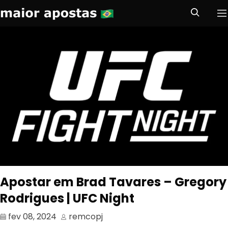
Maior Apostas Brasil
S
Pr
e
Skip to navigation
Skip to content
a
r
c
h
Apostar em Brad Tavares – Gregory
Rodrigues | UFC Night
fev 08, 2024
remcopj