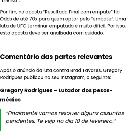
“menos”.
Por fim, na aposta “Resultado Final com empate” há
Odds de até 70x para quem optar pelo “empate”. Uma
luta de UFC terminar empatada é muito difícil. Por isso,
esta aposta deve ser analisada com cuidado.
Comentário das partes relevantes
Após o anúncio da luta contra Brad Tavares, Gregory
Rodrigues publicou no seu Instagram, o seguinte:
Gregory Rodrigues – Lutador dos pesos-
médios
“Finalmente vamos resolver alguns assuntos
pendentes. Te vejo no dia 10 de fevereiro.”