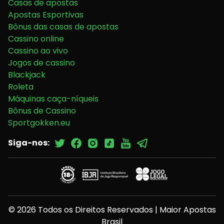
Casas de apostas
Apostas Esportivas
Bônus das casas de apostas
Cassino online
Cassino ao vivo
Jogos de cassino
Blackjack
Roleta
Máquinas caça-níqueis
Bônus de Cassino
Sportgokken.eu
Siga-nos:
© 2026 Todos os Direitos Reservados | Maior Apostas
Brasil