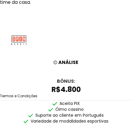
time da casa.
ANÁLISE
BÔNUS:
R$4.800
Termos e Condições
Aceita PIX
Óimo cassino
Suporte ao cliente em Português
Variedade de modalidades esportivas