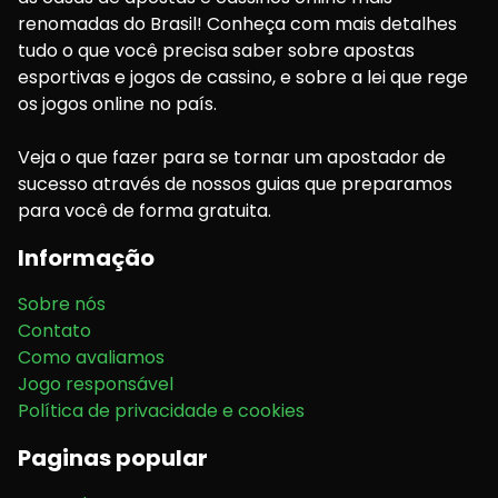
renomadas do Brasil! Conheça com mais detalhes
tudo o que você precisa saber sobre apostas
esportivas e jogos de cassino, e sobre a lei que rege
os jogos online no país.
Veja o que fazer para se tornar um apostador de
sucesso através de nossos guias que preparamos
para você de forma gratuita.
Informação
Sobre nós
Contato
Como avaliamos
Jogo responsável
Política de privacidade e cookies
Paginas popular