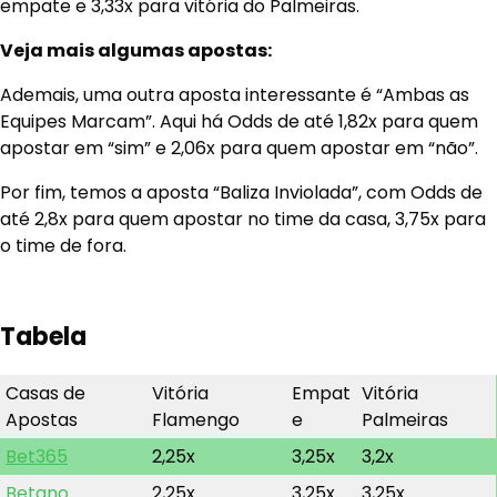
empate e 3,33x para vitória do Palmeiras.
Veja mais algumas apostas:
Ademais, uma outra aposta interessante é “Ambas as
Equipes Marcam”. Aqui há Odds de até 1,82x para quem
apostar em “sim” e 2,06x para quem apostar em “não”.
Por fim, temos a aposta “Baliza Inviolada”, com Odds de
até 2,8x para quem apostar no time da casa, 3,75x para
o time de fora.
Tabela
Casas de
Vitória
Empat
Vitória
Apostas
Flamengo
e
Palmeiras
Bet365
2,25x
3,25x
3,2x
Betano
2,25x
3,25x
3,25x