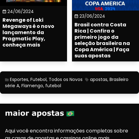
24/06/2024
23/06/2024
Revenge of Loki
Brasil contra Costa
Megaways é o novo
Rica | Confira o
lançamento da
primeiro jogo da
Pragmatic Play,
seleção brasileira na
conheça mais
Copa América | Faça
suas apostas
Esportes
,
Futebol
,
Todos os Novos
apostas
,
Brasileiro
série A
,
Flamengo
,
futebol
Aqui você encontra informações completas sobre
as casas de apostas e cassinos online mais