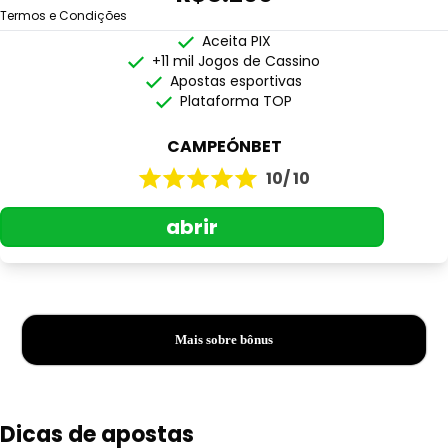
Termos e Condições
Aceita PIX
+11 mil Jogos de Cassino
Apostas esportivas
Plataforma TOP
CAMPEÓNBET
10/ 10
abrir
Mais sobre bônus
Dicas de apostas