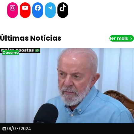
Instagram
YouTube
Facebook
Telegram
TikTok
Últimas Notícias
ler mais
Cassino
01/07/2024