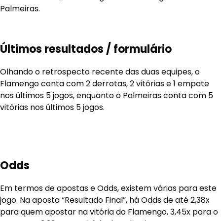
Palmeiras.
Últimos resultados / formulário
Olhando o retrospecto recente das duas equipes, o
Flamengo conta com 2 derrotas, 2 vitórias e 1 empate
nos últimos 5 jogos, enquanto o Palmeiras conta com 5
vitórias nos últimos 5 jogos.
Odds
Em termos de apostas e Odds, existem várias para este
jogo. Na aposta “Resultado Final”, há Odds de até 2,38x
para quem apostar na vitória do Flamengo, 3,45x para o