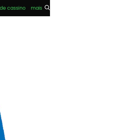
 de cassino
mais
S
e
a
r
c
h