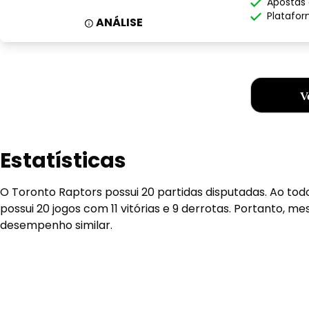
Apostas 
Platafo
ANÁLISE
V
Estatísticas
O Toronto Raptors possui 20 partidas disputadas. Ao todo
possui 20 jogos com 11 vitórias e 9 derrotas. Portanto
desempenho similar.