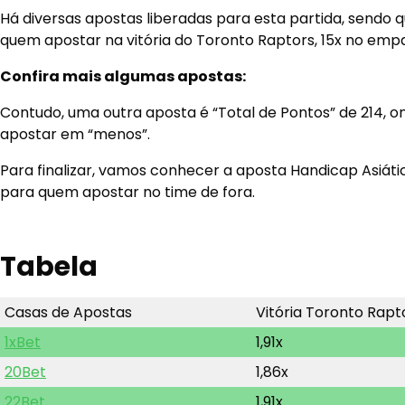
Há diversas apostas liberadas para esta partida, sendo 
quem apostar na vitória do Toronto Raptors, 15x no empat
Confira mais algumas apostas:
Contudo, uma outra aposta é “Total de Pontos” de 214, 
apostar em “menos”.
Para finalizar, vamos conhecer a aposta Handicap Asiáti
para quem apostar no time de fora.
Tabela
Casas de Apostas
Vitória Toronto Rapt
1xBet
1,91x
20Bet
1,86x
22Bet
1,91x