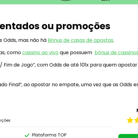
mentados ou promoções
as Odds, mas não há
Bônus de casas de apostas
.
tas, como
cassino ao vivo
que possuem
bônus de cassinos
o/ Fim de Jogo”, com Odds de até 101x para quem aposta
ado Final”, ao apostar no empate, uma vez que as Odds e
ições
Plataforma TOP