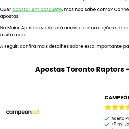
Quer
apostar em basquete
, mas não sabe como? Conheça
apostas.
No Maior Apostas você terá acesso a informações sobr
muito mais.
A seguir, confira mais detalhes sobre esta importante p
Apostas Toronto Raptors
CAMPEÓ
Aceita P
+11 mil J