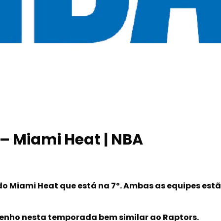
– Miami Heat | NBA
e do Miami Heat que está na 7º. Ambas as equipes es
enho nesta temporada bem similar ao Raptors.