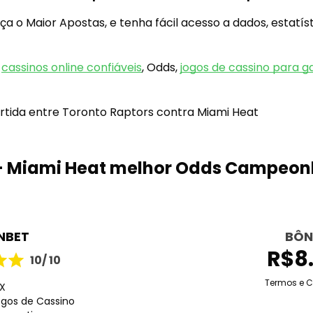
 o Maior Apostas, e tenha fácil acesso a dados, estatíst
e
cassinos online confiáveis
, Odds,
jogos de cassino para g
artida entre Toronto Raptors contra Miami Heat
 – Miami Heat melhor Odds Campeon
NBET
BÔN
R$8
10/ 10
Termos e 
IX
ogos de Cassino