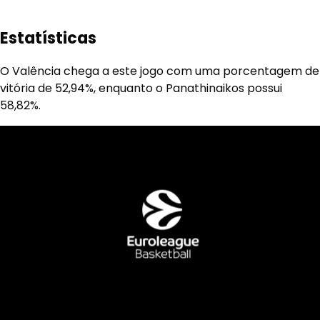
Estatísticas
O Valência chega a este jogo com uma porcentagem de
vitória de 52,94%, enquanto o Panathinaikos possui
58,82%.