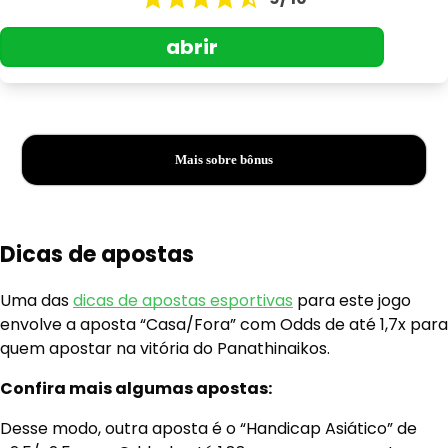
abrir
Mais sobre bônus
Dicas de apostas
Uma das
dicas de apostas esportivas
para este jogo
envolve a aposta “Casa/Fora” com Odds de até 1,7x para
quem apostar na vitória do Panathinaikos.
Confira mais algumas apostas:
Desse modo, outra aposta é o “Handicap Asiático” de