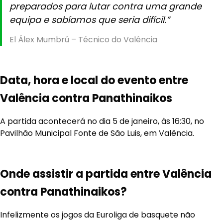
preparados para lutar contra uma grande
equipa e sabíamos que seria difícil.”
El Álex Mumbrú – Técnico do Valência
Data, hora e local do evento entre
Valência contra Panathinaikos
A partida acontecerá no dia 5 de janeiro, às 16:30, no
Pavilhão Municipal Fonte de São Luis, em Valência.
Onde assistir
a partida entre Valência
contra Panathinaikos
?
Infelizmente os jogos da Euroliga de basquete não