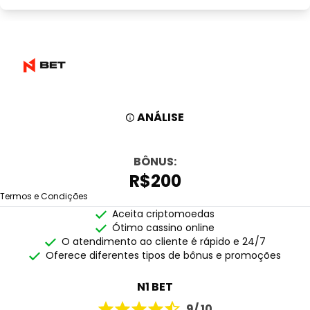
ANÁLISE
BÔNUS:
R$200
Termos e Condições
Aceita criptomoedas
Ótimo cassino online
O atendimento ao cliente é rápido e 24/7
Oferece diferentes tipos de bônus e promoções
N1 BET
9/ 10