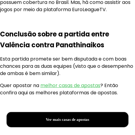
possuem cobertura no Brasil. Mas, há como assistir aos
jogos por meio da plataforma EuroLeagueTV.
Conclusão
sobre a partida entre
Valência contra Panathinaikos
Esta partida promete ser bem disputada e com boas
chances para as duas equipes (visto que o desempenho
de ambas é bem similar).
Quer apostar na
melhor casas de apostas
? Então
confira aqui as melhores plataformas de apostas.
Ver mais casas de apostas