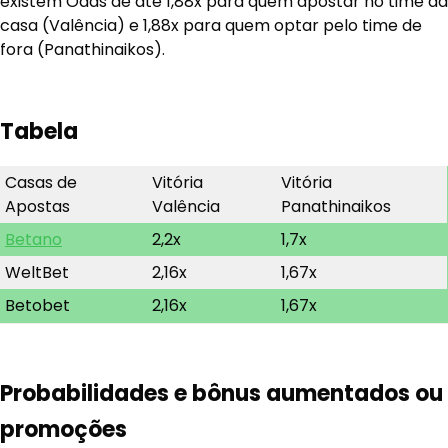
existem Odds de até 1,88x para quem apostar no time da
casa (Valência) e 1,88x para quem optar pelo time de
fora (Panathinaikos).
Tabela
Casas de
Vitória
Vitória
Apostas
Valência
Panathinaikos
Betano
2,2x
1,7x
WeltBet
2,16x
1,67x
Betobet
2,16x
1,67x
Probabilidades e bônus aumentados ou
promoções