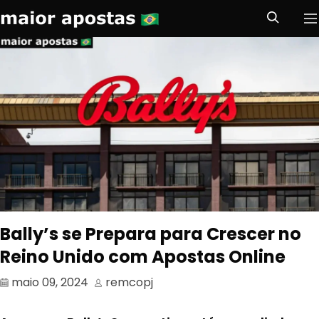
Maior Apostas Brasil
S
Pr
e
Skip to navigation
Skip to content
a
r
c
h
Bally’s se Prepara para Crescer no
Reino Unido com Apostas Online
maio 09, 2024
remcopj