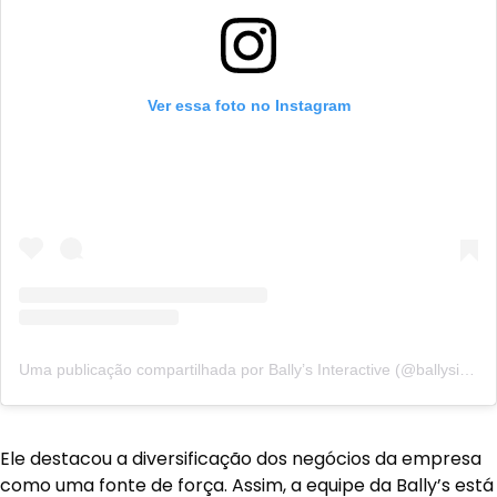
Ver essa foto no Instagram
Uma publicação compartilhada por Bally’s Interactive (@ballysinteractive)
Ele destacou a diversificação dos negócios da empresa
como uma fonte de força. Assim, a equipe da Bally’s está