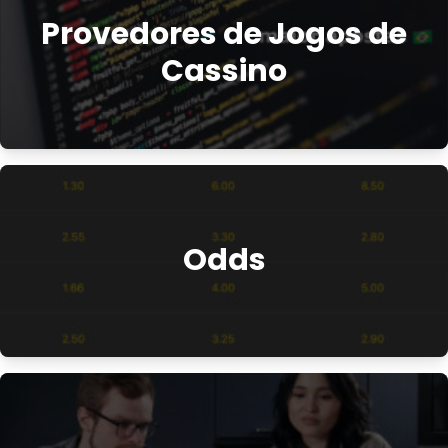
Provedores de Jogos de
Cassino
Odds