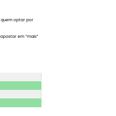
a quem optar por
m apostar em “mais”