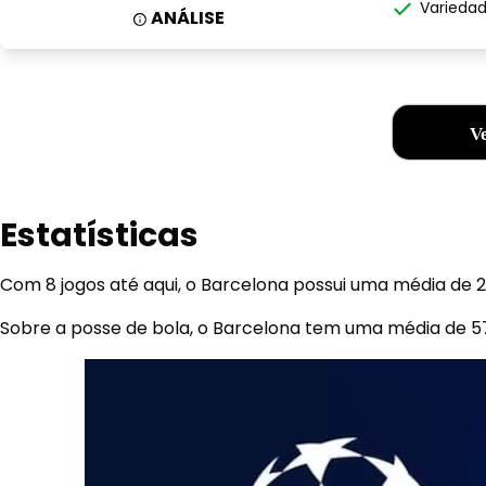
Variedad
ANÁLISE
V
Estatísticas
Com 8 jogos até aqui, o Barcelona possui uma média de 2
Sobre a posse de bola, o Barcelona tem uma média de 5