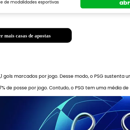
abr
e de modalidades esportivas
er mais casas de apostas
,1 gols marcados por jogo. Desse modo, o PSG sustenta u
7% de posse por jogo. Contudo, o PSG tem uma média de 