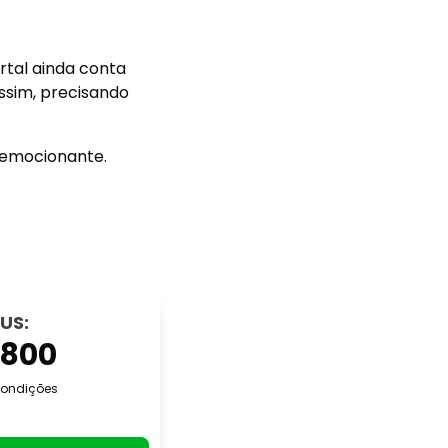
rtal ainda conta
ssim, precisando
 emocionante.
US:
.800
Condições