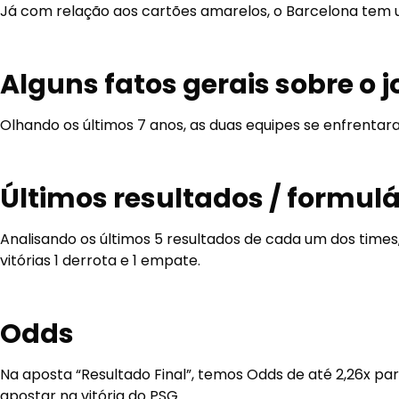
Já com relação aos cartões amarelos, o Barcelona tem u
Alguns fatos gerais sobre o 
Olhando os últimos 7 anos, as duas equipes se enfrentaram
Últimos resultados / formulá
Analisando os últimos 5 resultados de cada um dos times
vitórias 1 derrota e 1 empate.
Odds
Na aposta “Resultado Final”, temos Odds de até 2,26x pa
apostar na vitória do PSG.