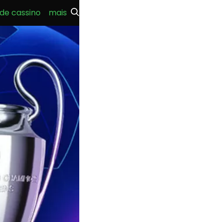
 de cassino
mais
S
e
a
r
c
h