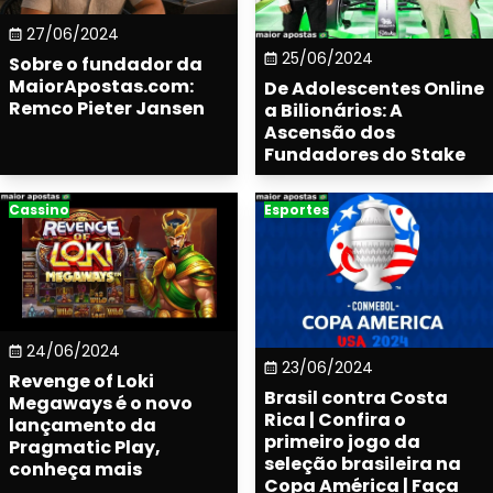
27/06/2024
25/06/2024
Sobre o fundador da
MaiorApostas.com:
De Adolescentes Online
Remco Pieter Jansen
a Bilionários: A
Ascensão dos
Fundadores do Stake
Cassino
Esportes
24/06/2024
23/06/2024
Revenge of Loki
Brasil contra Costa
Megaways é o novo
Rica | Confira o
lançamento da
primeiro jogo da
Pragmatic Play,
seleção brasileira na
conheça mais
Copa América | Faça