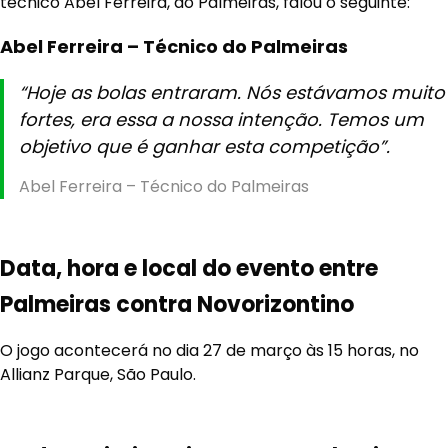
técnico Abel Ferreira, do Palmeiras, falou o seguinte:
Abel Ferreira – Técnico do Palmeiras
“Hoje as bolas entraram. Nós estávamos muito
fortes, era essa a nossa intenção. Temos um
objetivo que é ganhar esta competição”.
Abel Ferreira – Técnico do Palmeiras
Data, hora e local do evento entre
Palmeiras contra Novorizontino
O jogo acontecerá no dia 27 de março às 15 horas, no
Allianz Parque, São Paulo.