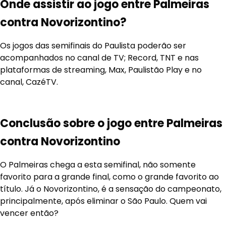
Onde assistir
ao jogo entre Palmeiras
contra Novorizontino
?
Os jogos das semifinais do Paulista poderão ser
acompanhados no canal de TV; Record, TNT e nas
plataformas de streaming, Max, Paulistão Play e no
canal, CazéTV.
Conclusão
sobre o jogo entre Palmeiras
contra Novorizontino
O Palmeiras chega a esta semifinal, não somente
favorito para a grande final, como o grande favorito ao
título. Já o Novorizontino, é a sensação do campeonato,
principalmente, após eliminar o São Paulo. Quem vai
vencer então?