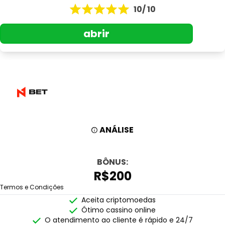
10/ 10
abrir
ANÁLISE
BÔNUS:
R$200
Termos e Condições
Aceita criptomoedas
Ótimo cassino online
O atendimento ao cliente é rápido e 24/7