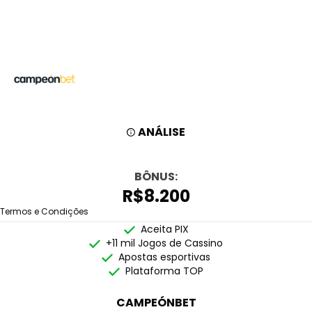
ANÁLISE
BÔNUS:
R$8.200
Termos e Condições
Aceita PIX
+11 mil Jogos de Cassino
Apostas esportivas
Plataforma TOP
CAMPEÓNBET