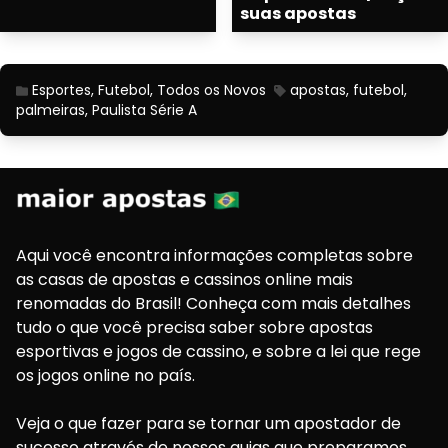
suas apostas
Esportes
,
Futebol
,
Todos os Novos
apostas
,
futebol
,
palmeiras
,
Paulista Série A
Aqui você encontra informações completas sobre
as casas de apostas e cassinos online mais
renomadas do Brasil! Conheça com mais detalhes
tudo o que você precisa saber sobre apostas
esportivas e jogos de cassino, e sobre a lei que rege
os jogos online no país.
Veja o que fazer para se tornar um apostador de
sucesso através de nossos guias que preparamos