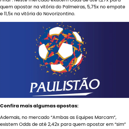
quem apostar na vitória do Palmeiras, 5,75x no empate
e 11,5x na vitória do Novorizontino.
Confira mais algumas apostas:
Ademais, no mercado “Ambas as Equipes Marcam”,
existem Odds de até 2,42x para quem apostar em “sim”