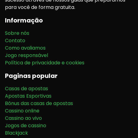
para você de forma gratuita.
Informação
Sobre nós
Contato
Como avaliamos
Jogo responsável
Política de privacidade e cookies
Paginas popular
Casas de apostas
Apostas Esportivas
Bônus das casas de apostas
Cassino online
Cassino ao vivo
Jogos de cassino
Blackjack