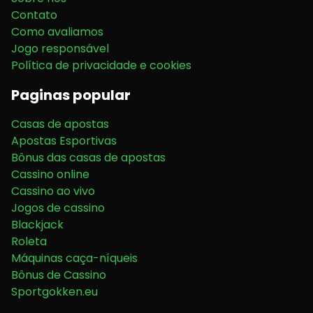
Contato
Como avaliamos
Jogo responsável
Política de privacidade e cookies
Paginas popular
Casas de apostas
Apostas Esportivas
Bônus das casas de apostas
Cassino online
Cassino ao vivo
Jogos de cassino
Blackjack
Roleta
Máquinas caça-níqueis
Bônus de Cassino
Sportgokken.eu