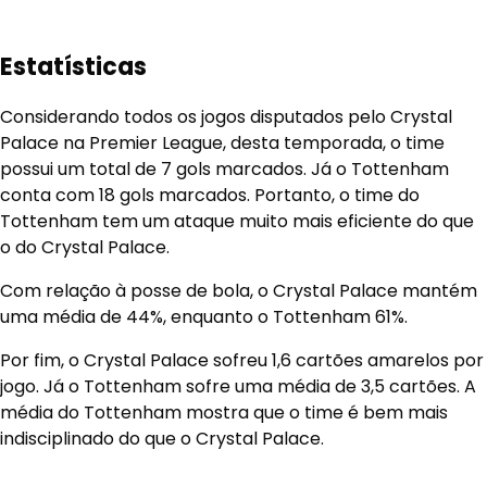
Estatísticas
Considerando todos os jogos disputados pelo Crystal
Palace na Premier League, desta temporada, o time
possui um total de 7 gols marcados. Já o Tottenham
conta com 18 gols marcados. Portanto, o time do
Tottenham tem um ataque muito mais eficiente do que
o do Crystal Palace.
Com relação à posse de bola, o Crystal Palace mantém
uma média de 44%, enquanto o Tottenham 61%.
Por fim, o Crystal Palace sofreu 1,6 cartões amarelos por
jogo. Já o Tottenham sofre uma média de 3,5 cartões. A
média do Tottenham mostra que o time é bem mais
indisciplinado do que o Crystal Palace.