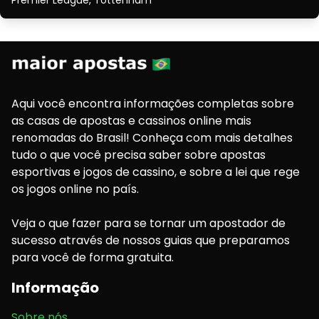
Premier League
,
Tottenham
Aqui você encontra informações completas sobre
as casas de apostas e cassinos online mais
renomadas do Brasil! Conheça com mais detalhes
tudo o que você precisa saber sobre apostas
esportivas e jogos de cassino, e sobre a lei que rege
os jogos online no país.
Veja o que fazer para se tornar um apostador de
sucesso através de nossos guias que preparamos
para você de forma gratuita.
Informação
Sobre nós