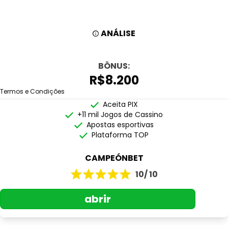
ANÁLISE
BÔNUS:
R$8.200
Termos e Condições
Aceita PIX
+11 mil Jogos de Cassino
Apostas esportivas
Plataforma TOP
CAMPEÓNBET
10/ 10
abrir