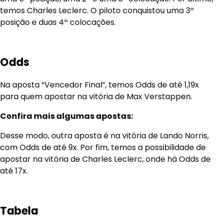
temos Charles Leclerc. O piloto conquistou uma 3º
posição e duas 4º colocações.
Odds
Na aposta “Vencedor Final”, temos Odds de até 1,19x
para quem apostar na vitória de Max Verstappen.
Confira mais algumas apostas:
Desse modo, outra aposta é na vitória de Lando Norris,
com Odds de até 9x. Por fim, temos a possibilidade de
apostar na vitória de Charles Leclerc, onde há Odds de
até 17x.
Tabela