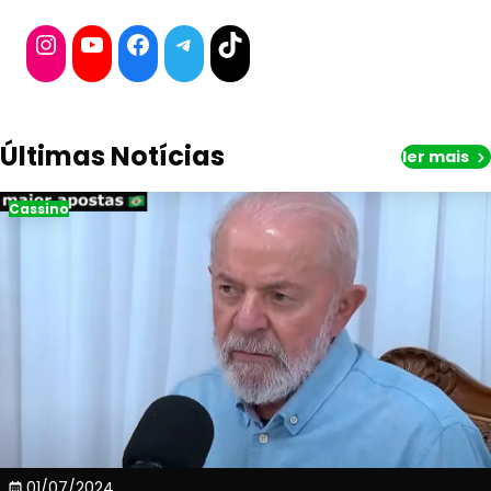
Instagram
YouTube
Facebook
Telegram
TikTok
Últimas Notícias
ler mais
Cassino
01/07/2024