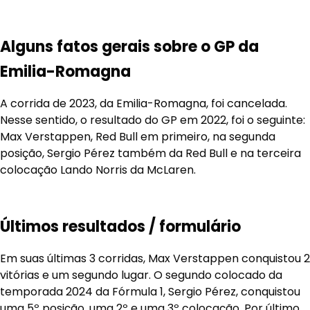
Alguns fatos gerais sobre o
GP da
Emilia-Romagna
A corrida de 2023, da Emilia-Romagna, foi cancelada.
Nesse sentido, o resultado do GP em 2022, foi o seguinte:
Max Verstappen, Red Bull em primeiro, na segunda
posição, Sergio Pérez também da Red Bull e na terceira
colocação Lando Norris da McLaren.
Últimos resultados / formulário
Em suas últimas 3 corridas, Max Verstappen conquistou 2
vitórias e um segundo lugar. O segundo colocado da
temporada 2024 da Fórmula 1, Sergio Pérez, conquistou
uma 5º posição, uma 2º e uma 3º colocação. Por último,