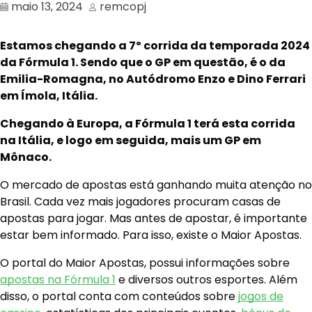
maio 13, 2024
remcopj
Estamos chegando a 7º corrida da temporada 2024
da Fórmula 1. Sendo que o GP em questão, é o da
Emilia-Romagna, no Autódromo Enzo e Dino Ferrari
em Ímola, Itália.
Chegando à Europa, a Fórmula 1 terá esta corrida
na Itália, e logo em seguida, mais um GP em
Mônaco.
O mercado de apostas está ganhando muita atenção no
Brasil. Cada vez mais jogadores procuram casas de
apostas para jogar. Mas antes de apostar, é importante
estar bem informado. Para isso, existe o Maior Apostas.
O portal do Maior Apostas, possui informações sobre
apostas na Fórmula 1
e diversos outros esportes. Além
disso, o portal conta com conteúdos sobre
jogos de