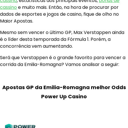
cassino
, estatísticas dos principais eventos,
bônus de
cassino
e muito mais. Então, na hora de procurar por
dados de esportes e jogos de casino, fique de olho no
Maior Apostas.
Mesmo sem vencer o último GP, Max Verstappen ainda
é o líder desta temporada da Fórmula 1. Porém, a
concorrência vem aumentando.
Será que Verstappen é o grande favorito para vencer a
corrida da Emilia-Romagna? Vamos analisar a seguir:
Apostas GP da Emilia-Romagna melhor Odds
Power Up Casino