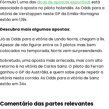
Fórmula 1, uma das
dicas de apostas esportivas
está
associada à aposta no piloto holandês. As Odds para a
vitória de Verstappen neste GP da Emilia-Romagna
estão em 1,19x.
Descubra mais algumas apostas:
Já as Odds para a vitória de Lando Norris, chegam a 9x.
Apesar de não figurar entre os 3 pilotos mais bem
colocados na temporada, Norris vem surpreendendo.
Sobretudo, uma aposta mais arriscada, mas com alto
retorno é na vitória de Carlos Sainz. O piloto da Ferrari
ganhou o GP da Austrália, e quem sabe pode repetir a
vitória nesta corrida. As Odds para a vitória de Sainz
estão em 34x.
Comentário das partes relevantes