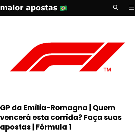
Maior Apostas Brasil
S
Pr
e
Skip to navigation
Skip to content
a
r
c
h
GP da Emilia-Romagna | Quem
vencerá esta corrida? Faça suas
apostas | Fórmula 1