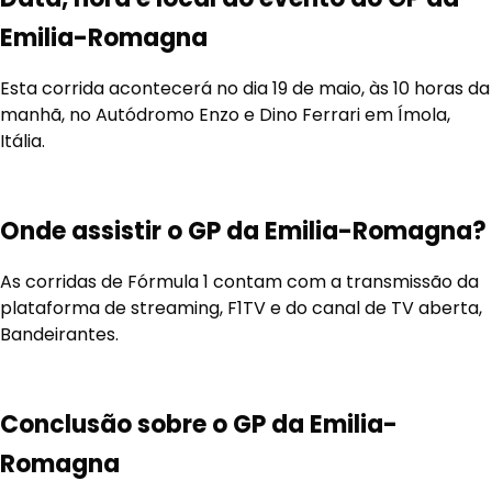
Emilia-Romagna
Esta corrida acontecerá no dia 19 de maio, às 10 horas da
manhã, no Autódromo Enzo e Dino Ferrari em Ímola,
Itália.
Onde assistir o GP da Emilia-Romagna?
As corridas de Fórmula 1 contam com a transmissão da
plataforma de streaming, F1TV e do canal de TV aberta,
Bandeirantes.
Conclusão sobre o GP da Emilia-
Romagna