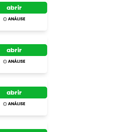
abrir
ANÁLISE
abrir
ANÁLISE
abrir
ANÁLISE