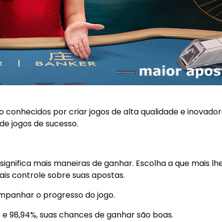
ão conhecidos por criar jogos de alta qualidade e inovado
de jogos de sucesso.
 significa mais maneiras de ganhar. Escolha a que mais lh
ais controle sobre suas apostas.
mpanhar o progresso do jogo.
 e 98,94%, suas chances de ganhar são boas.