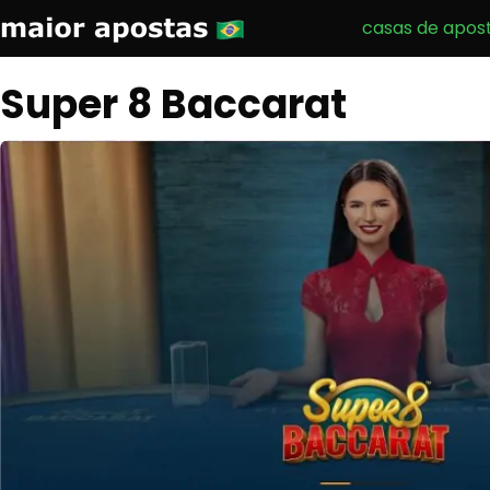
Maior Apostas Brasil
casas de apos
As Melhores Casas de A
Skip to navigation
Skip to content
Super 8 Baccarat