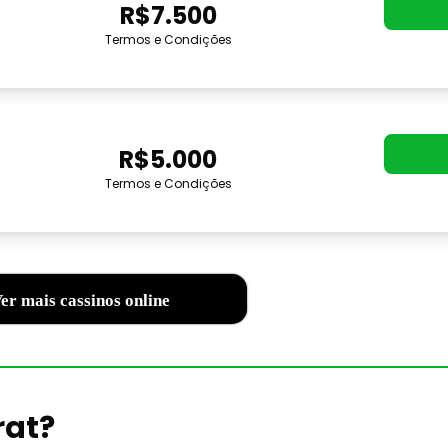
R$7.500
Termos e Condições
R$5.000
Termos e Condições
er mais cassinos online
rat?