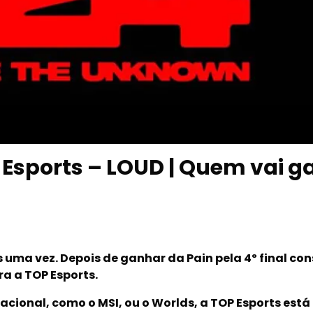
P Esports – LOUD | Quem vai 
s uma vez. Depois de ganhar da Pain pela 4º final co
a a TOP Esports.
cional, como o MSI, ou o Worlds, a TOP Esports est