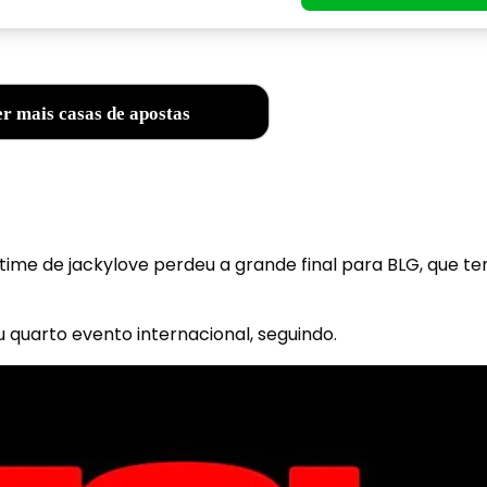
er mais casas de apostas
time de jackylove perdeu a grande final para BLG, que t
quarto evento internacional, seguindo.