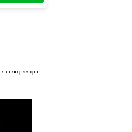
em como principal