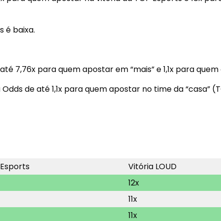
 é baixa.
até 7,76x para quem apostar em “mais” e 1,1x para quem
á Odds de até 1,1x para quem apostar no time da “casa” (T
 Esports
Vitória LOUD
12x
11x
11x