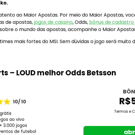
ko.
 atento ao Maior Apostas. Por meio do Maior Apostas, voc
sas de apostas,
jogos de cassino
, Odds,
bônus de cadastro 
o sobre o mundo das apostas, acompanhe o Maior Apostas
imes mais fortes do MSI. Sem dúvidas o jogo será muito di
rts – LOUD melhor Odds Betsson
BÔN
R$
10/ 10
Termos e 
grátis
jogos ao vivo
+ 3.000 jogos
abr
ventos de futebol