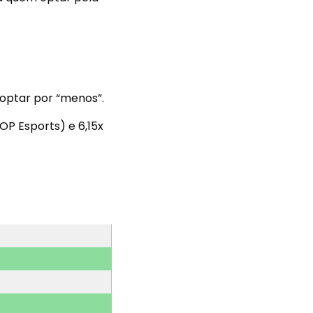
 optar por “menos”.
OP Esports) e 6,15x