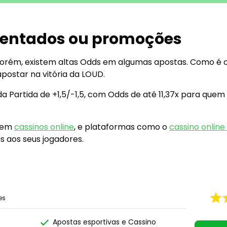
mentados ou promoções
Porém, existem altas Odds em algumas apostas. Como é
postar na vitória da LOUD.
a Partida de +1,5/-1,5, com Odds de até 11,37x para quem
s em
cassinos online
, e plataformas como o
cassino online
 aos seus jogadores.
es
Apostas esportivas e Cassino