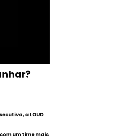
ganhar?
nsecutiva, a LOUD
á com um time mais