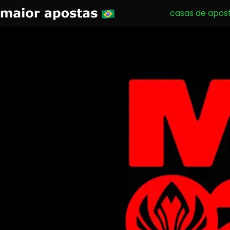
Maior Apostas Brasil
casas de apos
As Melhores Casas de A
Skip to navigation
Skip to content