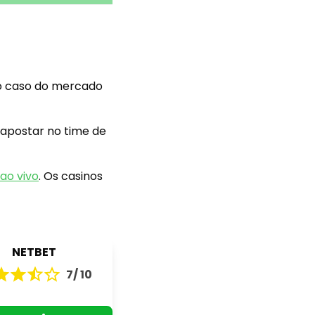
 o caso do mercado
 apostar no time de
 ao vivo
. Os casinos
NETBET
7/ 10