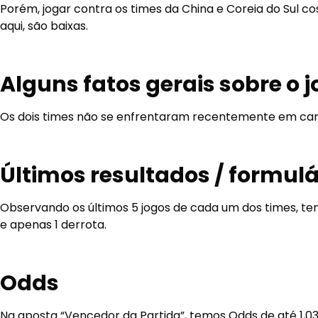
Porém, jogar contra os times da China e Coreia do Sul cos
aqui, são baixas.
Alguns fatos gerais sobre o 
Os dois times não se enfrentaram recentemente em camp
Últimos resultados / formulá
Observando os últimos 5 jogos de cada um dos times, temo
e apenas 1 derrota.
Odds
Na aposta “Vencedor da Partida”, temos Odds de até 1,0