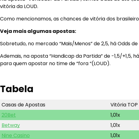
vitória da LOUD.
Como mencionamos, as chances de vitória dos brasileiros
Veja mais algumas apostas:
Sobretudo, no mercado “Mais/Menos” de 2,5, há Odds de 
Ademais, na aposta “Handicap da Partida” de -1,5/+1,5, h
para quem apostar no time de “fora “(LOUD).
Tabela
Casas de Apostas
Vitória TOP
20Bet
1,01x
Betway
1,01x
Nine Casino
1,01x