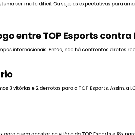
tuma ser muito difícil. Ou seja, as expectativas para uma
jogo entre TOP Esports contra
os internacionais. Então, não há confrontos diretos re
rio
s 3 vitórias e 2 derrotas para a TOP Esports. Assim, a LO
3x para quem apostar na vitória da TOP Esports e 18x pa