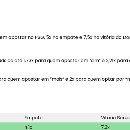
quem apostar no PSG, 5x no empate e 7,5x na vitória do D
 de até 1,73x para quem apostar em “sim” e 2,21x para
 para quem apostar em “mais” e 2x para quem optar por “
Empate
Vitória Boru
4,1x
7,3x