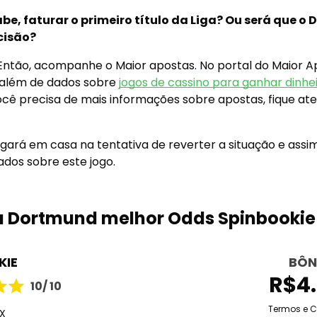
be, faturar o primeiro título da Liga? Ou será que o
cisão?
Então, acompanhe o Maior apostas. No portal do Maior A
 além de dados sobre
jogos de cassino para ganhar dinhe
cê precisa de mais informações sobre apostas, fique at
jogará em casa na tentativa de reverter a situação e assi
ados sobre este jogo.
a Dortmund melhor Odds Spinbookie
KIE
BÔN
R$4
10/ 10
Termos e 
IX