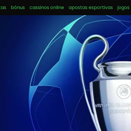
tas
bônus
cassinos online
apostas esportivas
jogos
postas do Brasil