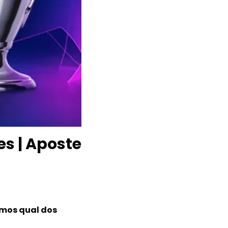
s | Aposte
emos qual dos