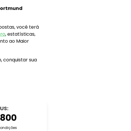
 Dortmund
postas, você terá
iro
, estatísticas,
ento ao Maior
m, conquistar sua
US:
.800
Condições