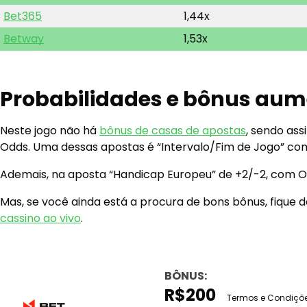
Bet365
1,44x
Betway
1,53x
Probabilidades e bônus au
Neste jogo não há
bônus de casas de apostas
, sendo as
Odds. Uma dessas apostas é “Intervalo/Fim de Jogo” co
Ademais, na aposta “Handicap Europeu” de +2/-2, com Od
Mas, se você ainda está a procura de bons bônus, fique
cassino ao vivo
.
BÔNUS:
R$200
Termos e Condiçõ