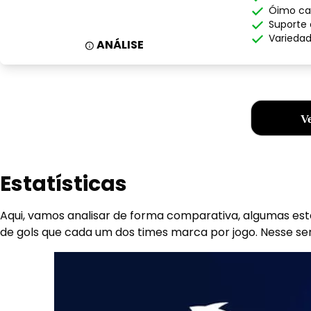
Óimo ca
Suporte 
Variedad
ANÁLISE
V
Estatísticas
Aqui, vamos analisar de forma comparativa, algumas est
de gols que cada um dos times marca por jogo. Nesse sen