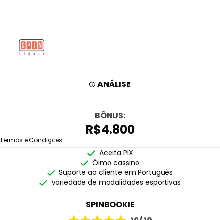
ANÁLISE
BÔNUS:
R$4.800
Termos e Condições
Aceita PIX
Óimo cassino
Suporte ao cliente em Português
Variedade de modalidades esportivas
SPINBOOKIE