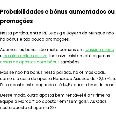
Probabilidades e bônus aumentados ou
promoções
Nesta partida, entre RB Leipzig e Bayern de Munique não
há bônus e tão pouco promoções.
Ademais, os bônus são muito comuns em
cassino online
e
cassino online ao vivo
. Inclusive existem até algumas
casas de apostas com bônus
também.
Mas se não há bônus nesta partida, há ótimas Odds,
como é o caso da aposta Handicap Asiático de -2,5/+2,5.
Esta aposta está pagando até 14,5x para o time de casa.
Desse modo, outra aposta bem rentável é a “Primeira
Equipe a Marcar” ao apostar em “sem gols”. As Odds
nesta aposta chegam a 23x.