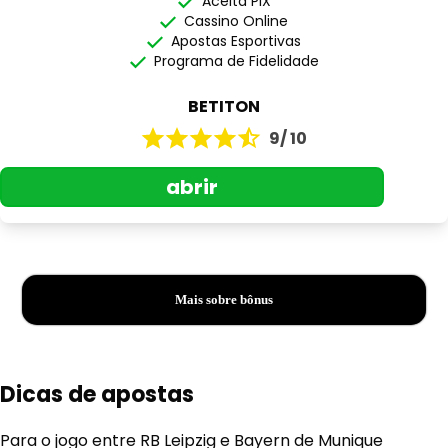
Aceita PIX
Cassino Online
Apostas Esportivas
Programa de Fidelidade
BETITON
9/ 10
abrir
Mais sobre bônus
Dicas de apostas
Para o jogo entre RB Leipzig e Bayern de Munique