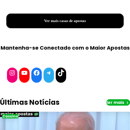
Ver mais casas de apostas
Mantenha-se Conectado com o Maior Apostas
Instagram
YouTube
Facebook
Telegram
TikTok
Últimas Notícias
ler mais
Cassino