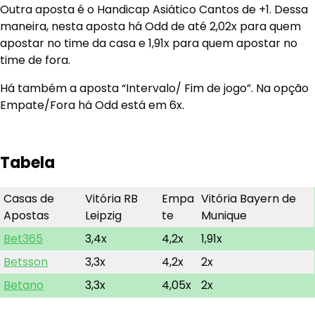
Outra aposta é o Handicap Asiático Cantos de +1. Dessa
maneira, nesta aposta há Odd de até 2,02x para quem
apostar no time da casa e 1,91x para quem apostar no
time de fora.
Há também a aposta “Intervalo/ Fim de jogo”. Na opção
Empate/Fora há Odd está em 6x.
Tabela
Casas de
Vitória RB
Empa
Vitória Bayern de
Apostas
Leipzig
te
Munique
Bet365
3,4x
4,2x
1,91x
Betsson
3,3x
4,2x
2x
Betano
3,3x
4,05x
2x