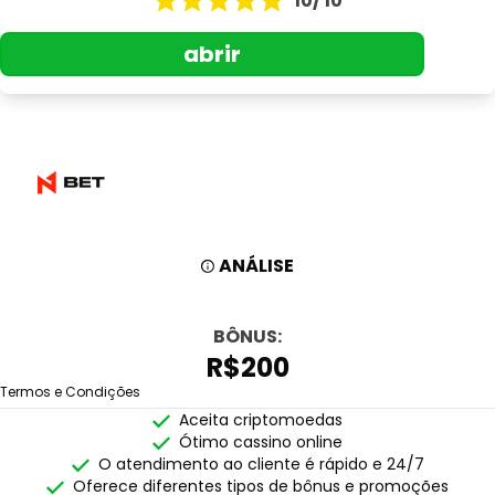
10/ 10
abrir
ANÁLISE
BÔNUS:
R$200
Termos e Condições
Aceita criptomoedas
Ótimo cassino online
O atendimento ao cliente é rápido e 24/7
Oferece diferentes tipos de bônus e promoções