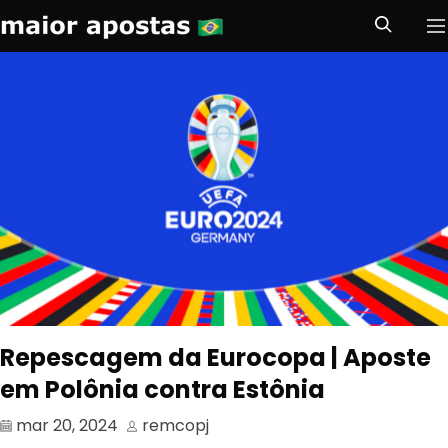
Maior Apostas Brasil
S
Pr
e
Skip to navigation
Skip to content
a
r
c
h
Repescagem da Eurocopa | Aposte
em Polônia contra Estônia
mar 20, 2024
remcopj