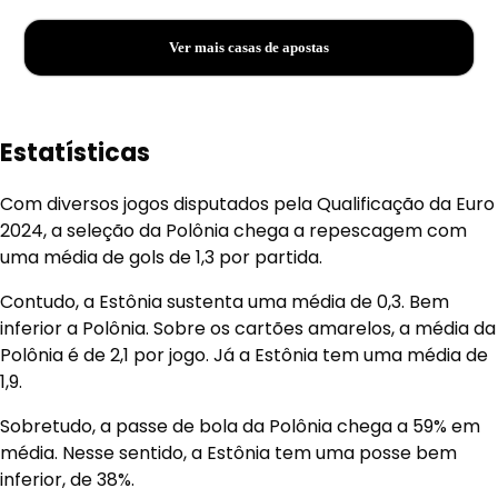
Ver mais casas de apostas
Estatísticas
Com diversos jogos disputados pela Qualificação da Euro
2024, a seleção da Polônia chega a repescagem com
uma média de gols de 1,3 por partida.
Contudo, a Estônia sustenta uma média de 0,3. Bem
inferior a Polônia. Sobre os cartões amarelos, a média da
Polônia é de 2,1 por jogo. Já a Estônia tem uma média de
1,9.
Sobretudo, a passe de bola da Polônia chega a 59% em
média. Nesse sentido, a Estônia tem uma posse bem
inferior, de 38%.