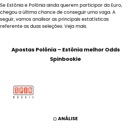
Se Estônia e Polônia ainda querem participar da Euro,
chegou a última chance de conseguir uma vaga. A
seguir, vamos analisar as principais estatísticas
referente as duas seleções. Veja mais.
Apostas Polônia – Estônia melhor Odds
Spinbookie
ANÁLISE