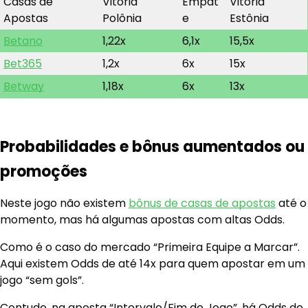
Casas de
Vitória
Empat
Vitória
Apostas
Polônia
e
Estônia
Betano
1,22x
6,1x
15,5x
Bet365
1,2x
6x
15x
Betway
1,18x
6x
13x
Probabilidades e bônus aumentados ou
promoções
Neste jogo não existem
bônus de casas de apostas
até o
momento, mas há algumas apostas com altas Odds.
Como é o caso do mercado “Primeira Equipe a Marcar”.
Aqui existem Odds de até 14x para quem apostar em um
jogo “sem gols”.
Contudo, na aposta “Intervalo/Fim de Jogo”, há Odds de