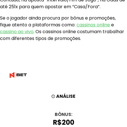
até 251x para quem apostar em “Casa/Fora”.
Se o jogador ainda procura por bônus e promoções,
fique atento a plataformas como:
cassinos online
e
cassino ao vivo
. Os cassinos online costumam trabalhar
com diferentes tipos de promoções.
ANÁLISE
BÔNUS:
R$200