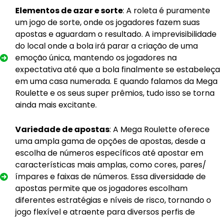
Elementos de azar e sorte
: A roleta é puramente
um jogo de sorte, onde os jogadores fazem suas
apostas e aguardam o resultado. A imprevisibilidade
do local onde a bola irá parar a criação de uma
emoção única, mantendo os jogadores na
expectativa até que a bola finalmente se estabeleça
em uma casa numerada. E quando falamos da Mega
Roulette e os seus super prêmios, tudo isso se torna
ainda mais excitante.
Variedade de apostas
: A Mega Roulette oferece
uma ampla gama de opções de apostas, desde a
escolha de números específicos até apostar em
características mais amplas, como cores, pares/
ímpares e faixas de números. Essa diversidade de
apostas permite que os jogadores escolham
diferentes estratégias e níveis de risco, tornando o
jogo flexível e atraente para diversos perfis de