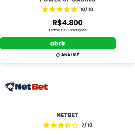
10/ 10
R$4.800
Termos e Condições
abrir
ANÁLISE
NETBET
7/ 10