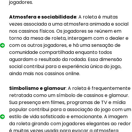
jogadores.
Atmosfera e sociabilidade
: A roleta é muitas
vezes associada a uma atmosfera animada e social
nos cassinos físicos. Os jogadores se reúnem em
torno da mesa de roleta, interagem com o dealer e
com os outros jogadores, e há uma sensação de
comunidade compartilhada enquanto todos
aguardam o resultado da rodada. Essa dimensão
social contribui para a experiência única do jogo,
ainda mais nos cassinos online.
Simbolismo e glamour
: A roleta é frequentemente
retratada como um símbolo de cassinos e glamour.
Sua presença em filmes, programas de TV e mídia
popular contribui para a associação do jogo com um
estilo de vida sofisticado e emocionante. A imagem
da roleta girando com jogadores elegantes ao redor
é muitas vezes usada para evocar a atmosfera