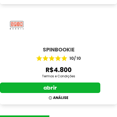
SPINBOOKIE
10/ 10
R$4.800
Termos e Condições
abrir
ANÁLISE