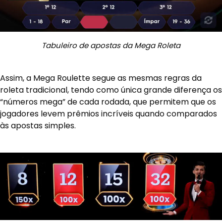
Tabuleiro de apostas da Mega Roleta
Assim, a Mega Roulette segue as mesmas regras da
roleta tradicional, tendo como única grande diferença os
“números mega” de cada rodada, que permitem que os
jogadores levem prêmios incríveis quando comparados
às apostas simples.