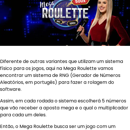
Diferente de outras variantes que utilizam um sistema
físico para os jogos, aqui na Mega Roulette vamos
encontrar um sistema de RNG (Gerador de Números
Aleatórios, em portugês) para fazer a rolagem do
software.
Assim, em cada rodada o sistema escolherá 5 números
que vão receber a aposta mega e o qual o multiplicador
para cada um deles.
Então, o Mega Roulette busca ser um jogo com um