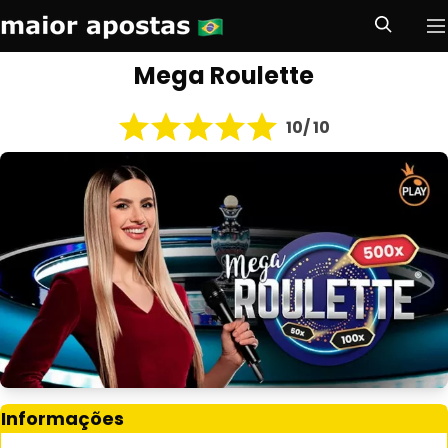
Maior Apostas Brasil
S
Pr
e
Mega Roulette
Skip to navigation
Skip to content
a
r
c
10/ 10
h
Informações