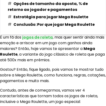
#
Opções de tamanho da aposta, % de
retorno ao jogador e pagamentos
#
Estratégia para jogar Mega Roulette
#
Conclusão: Por que jogar Mega Roulette
É um fã dos
jogos de roleta
, mas quer sentir ainda mais
emoção e arriscar em um jogo com ganhos ainda
maiores? Então, hoje vamos te apresentar a
Mega
Roulette
, a variante do jogo clássico de roleta que paga
até 500x mais em prêmios.
Gostou? Então, fique ligado, pois vamos te mostrar tudo
sobre a Mega Roulette, como funciona, regras, cotações,
pagamentos e muito mais.
Contudo, antes de começarmos, vamos ver 4
características que tornam todos os jogos de roleta,
inclusive o Mega Roulette, um jogo especial: