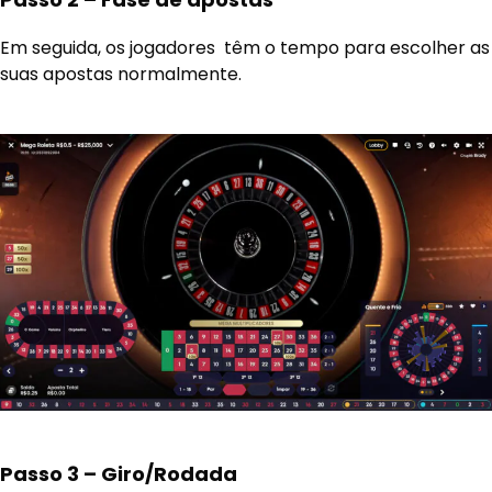
Em seguida, os jogadores têm o tempo para escolher as
suas apostas normalmente.
Passo 3 – Giro/Rodada