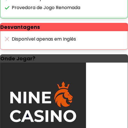
Provedora de Jogo Renomada
Desvantagens
Disponível apenas em Inglês
Onde Jogar?